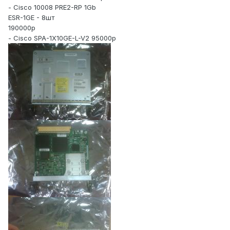
- Cisco 10008 PRE2-RP 1Gb
ESR-1GE - 8шт
190000р
- Cisco SPA-1X10GE-L-V2 95000р