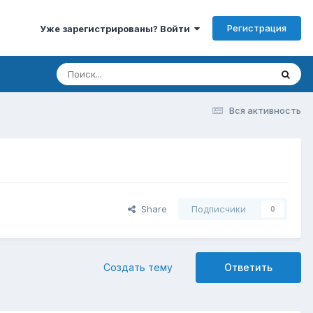
Регистрация
Уже зарегистрированы? Войти
Вся активность
Share
Подписчики
0
Создать тему
Ответить