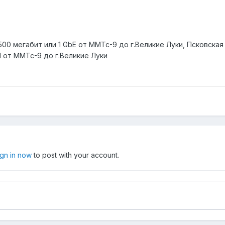
00 мегабит или 1 GbE от ММТс-9 до г.Великие Луки, Псковская
от ММТс-9 до г.Великие Луки
ign in now
to post with your account.