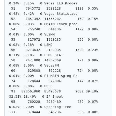
0.24%  0.15%   0 Vegas LED Proces

 51     7945772   2538128       3130  0.55%  
0.43%  0.42%   0 Vegas Statistics

 52     1851392  11555282        160  0.15%  
0.08%  0.03%   0 HMATM Learn proc

 54      755240    644136       1172  0.00%  
0.01%  0.00%   0 VL2MM

 55      317972   1223235        259  0.00%  
0.03%  0.18%   0 L3MD

 56     3213632   2130935       1508  0.23%  
0.11%  0.10%   0 L3MD_STAT

 58     2471808  14387369        171  0.00%  
0.09%  0.06%   0 VegasPM

 60      629808    869228        724  0.00%  
0.01%  0.00%   0 PI MATM Aging Pr

 74      128644    872804        147  0.07%  
0.00%  0.00%   0 UDLD

 91   823561960  85495678       9632 39.19% 
32.51% 18.49%   0 IP Input

 95      760228   2932489        259  0.07%  
0.03%  0.00%   0 Spanning Tree

111      378444    645236        586  0.00%  