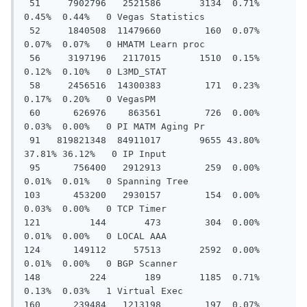
 51     7902796   2521586       3134  0.71%  
0.45%  0.44%   0 Vegas Statistics

 52     1840508  11479660        160  0.07%  
0.07%  0.07%   0 HMATM Learn proc

 56     3197196   2117015       1510  0.15%  
0.12%  0.10%   0 L3MD_STAT

 58     2456516  14300383        171  0.23%  
0.17%  0.20%   0 VegasPM

 60      626976    863561        726  0.00%  
0.03%  0.00%   0 PI MATM Aging Pr

 91   819821348  84911017       9655 43.80% 
37.81% 36.12%   0 IP Input

 95      756400   2912913        259  0.00%  
0.01%  0.01%   0 Spanning Tree

103      453200   2930157        154  0.00%  
0.03%  0.00%   0 TCP Timer

121         144       473        304  0.00%  
0.01%  0.00%   0 LOCAL AAA

124      149112     57513       2592  0.00%  
0.01%  0.00%   0 BGP Scanner

148         224       189       1185  0.71%  
0.13%  0.03%   1 Virtual Exec

160      239484   1213198        197  0.07%  