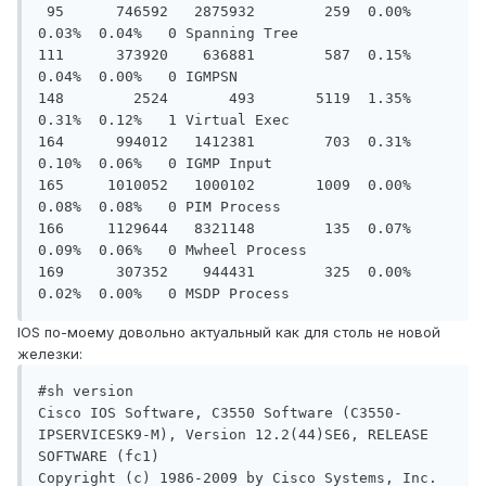
 95      746592   2875932        259  0.00%  
0.03%  0.04%   0 Spanning Tree

111      373920    636881        587  0.15%  
0.04%  0.00%   0 IGMPSN

148        2524       493       5119  1.35%  
0.31%  0.12%   1 Virtual Exec

164      994012   1412381        703  0.31%  
0.10%  0.06%   0 IGMP Input

165     1010052   1000102       1009  0.00%  
0.08%  0.08%   0 PIM Process

166     1129644   8321148        135  0.07%  
0.09%  0.06%   0 Mwheel Process

169      307352    944431        325  0.00%  
IOS по-моему довольно актуальный как для столь не новой
железки:
#sh version

Cisco IOS Software, C3550 Software (C3550-
IPSERVICESK9-M), Version 12.2(44)SE6, RELEASE 
SOFTWARE (fc1)

Copyright (c) 1986-2009 by Cisco Systems, Inc.
