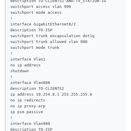
description TO-CLIENTS1-AND-TV_STATION-1G

switchport access vlan 999

switchport mode access

!

interface GigabitEthernet0/2

description TO-ISP

switchport trunk encapsulation dot1q

switchport trunk allowed vlan 980

switchport mode trunk

!

interface Vlan1

no ip address

shutdown

!

interface Vlan888

description TO-CLIENTS2

ip address 10.254.8.1 255.255.255.0

no ip redirects

no ip proxy-arp

ip pim passive

!

interface Vlan980

description TO-ISP
