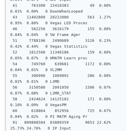
 41      763308  15410383         49  0.00%  
0.01%  0.00%   0 DownWhenLooped

 43    11402808  20222080        563  1.27%  
0.95%  0.86%   0 Vegas LED Proces

 46      562256   3616179        155  0.00%  
0.04%  0.04%   0 SW Frame Ager

 51     7788196   2490689       3126  0.23%  
0.42%  0.44%   0 Vegas Statistics

 52     1812500  11340186        159  0.00%  
0.05%  0.07%   0 HMATM Learn proc

 54      749760    639681       1172  0.00%  
0.04%  0.01%   0 VL2MM

 55      306996   1069892        286  0.00%  
0.02%  0.01%   0 L3MD

 56     3150580   2091050       1506  0.07%  
0.07%  0.08%   0 L3MD_STAT

 58     2424624  14125102        171  0.00%  
0.10%  0.09%   0 VegasPM

 60      618864    852956        725  0.07%  
0.04%  0.02%   0 PI MATM Aging Pr

 91   809808584  83889359       9653 22.62% 
25.73% 24.76%   0 IP Input
