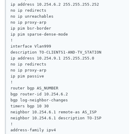
ip address 10.254.6.2 255.255.255.252

no ip redirects

no ip unreachables

no ip proxy-arp

ip pim bsr-border

ip pim sparse-dense-mode

!

interface Vlan999

description TO-CLIENTS1-AND-TV_STATION

ip address 10.254.9.1 255.255.255.0

no ip redirects

no ip proxy-arp

ip pim passive

!

router bgp AS_NUMBER

bgp router-id 10.254.6.2

bgp log-neighbor-changes

timers bgp 10 30

neighbor 10.254.6.1 remote-as AS_ISP

neighbor 10.254.6.1 description TO-ISP

!

address-family ipv4
