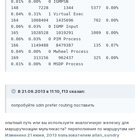
0.01%  0.00%   0 IGMPSN

148        7228      1344       5377  0.00%  
0.04%  0.31%   1 Virtual Exec

164     1008404   1435696        702  0.00%  
0.06%  0.03%   0 IGMP Input

165     1028528   1019291       1009  0.00%  
0.06%  0.03%   0 PIM Process

166     1149488   8479387        135  0.07%  
0.04%  0.00%   0 Mwheel Process

169      313156    962437        325  0.00%  
В 21.06.2013 в 11:10, f13 сказал:
попробуйте sdm prefer routing поставить
опытный путь или вы используете аналогичную железку для
маршрутизации мультикаста? переполнения по маршрутам нет
Изменено
21 июня, 2013
пользователем allan_sundry