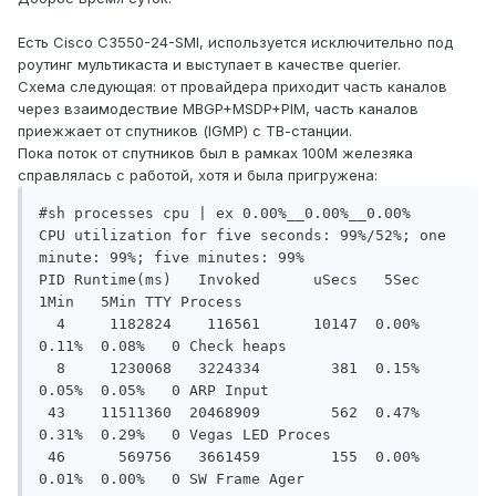
Есть Cisco C3550-24-SMI, используется исключительно под
роутинг мультикаста и выступает в качестве querier.
Схема следующая: от провайдера приходит часть каналов
через взаимодествие MBGP+MSDP+PIM, часть каналов
приежжает от спутников (IGMP) c ТВ-станции.
Пока поток от спутников был в рамках 100М железяка
справлялась с работой, хотя и была пригружена:
#sh processes cpu | ex 0.00%__0.00%__0.00%

CPU utilization for five seconds: 99%/52%; one 
minute: 99%; five minutes: 99%

PID Runtime(ms)   Invoked      uSecs   5Sec   
1Min   5Min TTY Process

  4     1182824    116561      10147  0.00%  
0.11%  0.08%   0 Check heaps

  8     1230068   3224334        381  0.15%  
0.05%  0.05%   0 ARP Input

 43    11511360  20468909        562  0.47%  
0.31%  0.29%   0 Vegas LED Proces

 46      569756   3661459        155  0.00%  
0.01%  0.00%   0 SW Frame Ager
