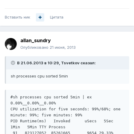
Вставить ник
Цитата
allan_sundry
Опубликовано
21 июня, 2013
В 21.06.2013 в 10:29, Tsvetkov сказал:
sh processes cpu sorted 5min
#sh processes cpu sorted 5min | ex 
0.00%__0.00%__0.00%

CPU utilization for five seconds: 99%/68%; one 
minute: 99%; five minutes: 99%

PID Runtime(ms)   Invoked      uSecs   5Sec   
1Min   5Min TTY Process

 91   823127052  85261665       9654 29.33% 