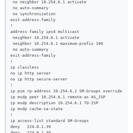
 no neighbor 10.254.6.1 activate

 no auto-summary

 no synchronization

exit-address-family

!

address-family ipv4 multicast

 neighbor 10.254.6.1 activate

 neighbor 10.254.6.1 maximum-prefix 100

 no auto-summary

exit-address-family

!

ip classless

no ip http server

no ip http secure-server

!

ip pim rp-address 10.254.6.2 SM-Groups override

ip msdp peer 10.254.6.1 remote-as AS_ISP

ip msdp description 10.254.6.1 TO-ISP

ip msdp cache-sa-state

!

ip access-list standard SM-Groups

deny   224.0.1.39

deny   224.0.1.40
