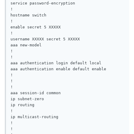
service password-encryption

!

hostname switch

!

enable secret 5 XXXXX

!

username XXXXX secret 5 XXXXX

aaa new-model

!

!

aaa authentication login default local

aaa authentication enable default enable

!

!

!

aaa session-id common

ip subnet-zero

ip routing

!

ip multicast-routing

!

!
