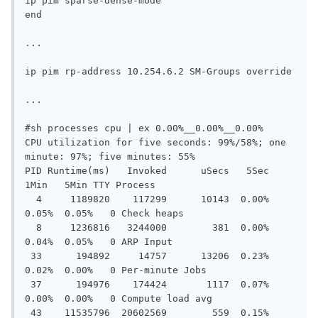
ip pim sparse-dense-mode

end

...

ip pim rp-address 10.254.6.2 SM-Groups override

...

#sh processes cpu | ex 0.00%__0.00%__0.00%

CPU utilization for five seconds: 99%/58%; one 
minute: 97%; five minutes: 55%

PID Runtime(ms)   Invoked      uSecs   5Sec   
1Min   5Min TTY Process

  4     1189820    117299      10143  0.00%  
0.05%  0.05%   0 Check heaps

  8     1236816   3244000        381  0.00%  
0.04%  0.05%   0 ARP Input

 33      194892     14757      13206  0.23%  
0.02%  0.00%   0 Per-minute Jobs

 37      194976    174424       1117  0.07%  
0.00%  0.00%   0 Compute load avg

 43    11535796  20602569        559  0.15%  