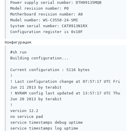
Power supply serial number: DTH09135MQB

Model revision number: P0

Motherboard revision number: A0

Model number: WS-C3550-24-SMI

System serial number: CAT0913N1RX

Конфигурация:
#sh run

Building configuration...

Current configuration : 5116 bytes

!

! Last configuration change at 07:57:17 UTC Fri 
Jun 21 2013 by terabit

! NVRAM config last updated at 13:57:17 UTC Thu 
Jun 20 2013 by terabit

!

version 12.2

no service pad

service timestamps debug uptime

service timestamps log uptime
