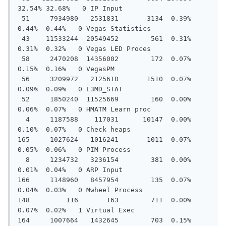
32.54% 32.68%   0 IP Input

 51     7934980   2531831       3134  0.39%  
0.44%  0.44%   0 Vegas Statistics

 43    11533244  20549452        561  0.31%  
0.31%  0.32%   0 Vegas LED Proces

 58     2470208  14356002        172  0.07%  
0.15%  0.16%   0 VegasPM

 56     3209972   2125610       1510  0.07%  
0.09%  0.09%   0 L3MD_STAT

 52     1850240  11525669        160  0.00%  
0.06%  0.07%   0 HMATM Learn proc

  4     1187588    117031      10147  0.00%  
0.10%  0.07%   0 Check heaps

165     1027624   1016241       1011  0.07%  
0.05%  0.06%   0 PIM Process

  8     1234732   3236154        381  0.00%  
0.01%  0.04%   0 ARP Input

166     1148960   8457954        135  0.07%  
0.04%  0.03%   0 Mwheel Process

148         116       163        711  0.00%  
0.07%  0.02%   1 Virtual Exec

164     1007664   1432645        703  0.15%  