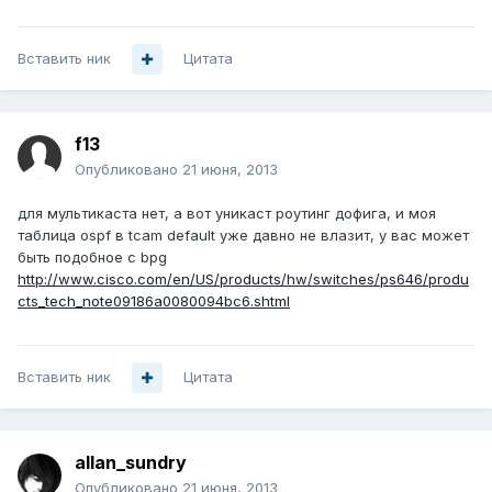
Вставить ник
Цитата
f13
Опубликовано
21 июня, 2013
для мультикаста нет, а вот уникаст роутинг дофига, и моя
таблица ospf в tcam default уже давно не влазит, у вас может
быть подобное с bpg
http://www.cisco.com/en/US/products/hw/switches/ps646/produ
cts_tech_note09186a0080094bc6.shtml
Вставить ник
Цитата
allan_sundry
Опубликовано
21 июня, 2013