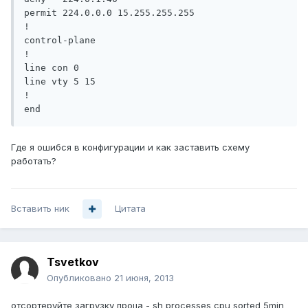
permit 224.0.0.0 15.255.255.255

!

control-plane

!

line con 0

line vty 5 15

!

Где я ошибся в конфигурации и как заставить схему
работать?
Вставить ник
Цитата
Tsvetkov
Опубликовано
21 июня, 2013
отсортеруйте загрузку проца - sh processes cpu sorted 5min