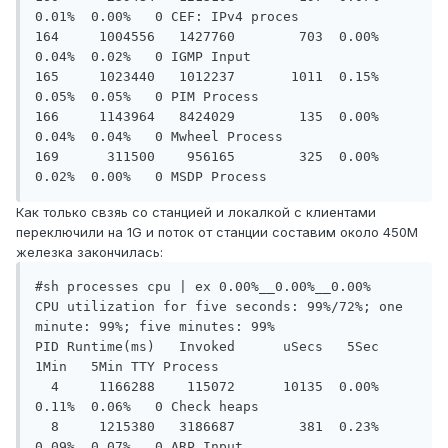
0.01%  0.00%   0 CEF: IPv4 proces

164     1004556   1427760        703  0.00%  
0.04%  0.02%   0 IGMP Input

165     1023440   1012237       1011  0.15%  
0.05%  0.05%   0 PIM Process

166     1143964   8424029        135  0.00%  
0.04%  0.04%   0 Mwheel Process

169      311500    956165        325  0.00%  
Как только свзяь со станцией и локалкой с клиентами
переключили на 1G и поток от станции составим около 450М
железка закончилась:
#sh processes cpu | ex 0.00%__0.00%__0.00%

CPU utilization for five seconds: 99%/72%; one 
minute: 99%; five minutes: 99%

PID Runtime(ms)   Invoked      uSecs   5Sec   
1Min   5Min TTY Process

  4     1166288    115072      10135  0.00%  
0.11%  0.06%   0 Check heaps

  8     1215380   3186687        381  0.23%  
0.09%  0.07%   0 ARP Input
