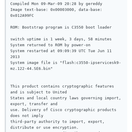
Compiled Mon 09-Mar-09 20:28 by gereddy

Image text-base: 0x00003000, data-base: 
0x012A99FC

ROM: Bootstrap program is C3550 boot loader

switch uptime is 1 week, 3 days, 58 minutes

System returned to ROM by power-on

System restarted at 09:09:39 UTC Tue Jun 11 
2013

System image file is "flash:c3550-ipservicesk9-
mz.122-44.SE6.bin"

This product contains cryptographic features 
and is subject to United

States and local country laws governing import, 
export, transfer and

use. Delivery of Cisco cryptographic products 
does not imply

third-party authority to import, export, 
distribute or use encryption.
