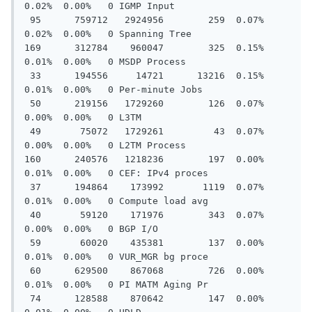
0.02%  0.00%   0 IGMP Input

 95      759712   2924956        259  0.07%  
0.02%  0.00%   0 Spanning Tree

169      312784    960047        325  0.15%  
0.01%  0.00%   0 MSDP Process

 33      194556     14721      13216  0.15%  
0.01%  0.00%   0 Per-minute Jobs

 50      219156   1729260        126  0.07%  
0.00%  0.00%   0 L3TM

 49       75072   1729261         43  0.07%  
0.00%  0.00%   0 L2TM Process

160      240576   1218236        197  0.00%  
0.01%  0.00%   0 CEF: IPv4 proces

 37      194864    173992       1119  0.07%  
0.01%  0.00%   0 Compute load avg

 40       59120    171976        343  0.07%  
0.00%  0.00%   0 BGP I/O

 59       60020    435381        137  0.00%  
0.01%  0.00%   0 VUR_MGR bg proce

 60      629500    867068        726  0.00%  
0.01%  0.00%   0 PI MATM Aging Pr

 74      128588    870642        147  0.00%  