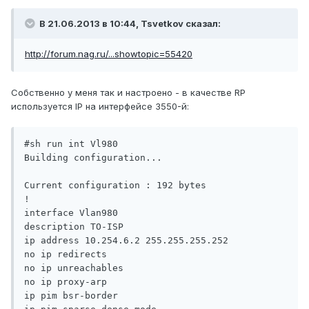
В 21.06.2013 в 10:44, Tsvetkov сказал:
http://forum.nag.ru/...showtopic=55420
Собственно у меня так и настроено - в качестве RP
используется IP на интерфейсе 3550-й:
#sh run int Vl980

Building configuration...

Current configuration : 192 bytes

!

interface Vlan980

description TO-ISP

ip address 10.254.6.2 255.255.255.252

no ip redirects

no ip unreachables

no ip proxy-arp

ip pim bsr-border
