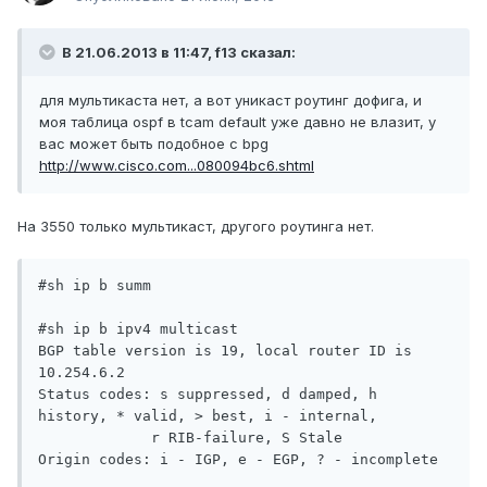
В 21.06.2013 в 11:47, f13 сказал:
для мультикаста нет, а вот уникаст роутинг дофига, и
моя таблица ospf в tcam default уже давно не влазит, у
вас может быть подобное с bpg
http://www.cisco.com...080094bc6.shtml
На 3550 только мультикаст, другого роутинга нет.
#sh ip b summ

#sh ip b ipv4 multicast

BGP table version is 19, local router ID is 
10.254.6.2

Status codes: s suppressed, d damped, h 
history, * valid, > best, i - internal,

             r RIB-failure, S Stale

Origin codes: i - IGP, e - EGP, ? - incomplete
