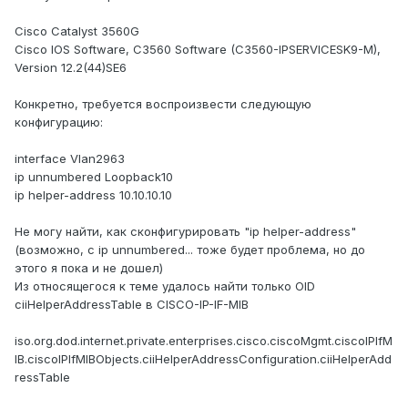
Cisco Catalyst 3560G
Cisco IOS Software, C3560 Software (C3560-IPSERVICESK9-M),
Version 12.2(44)SE6
Конкретно, требуется воспроизвести следующую
конфигурацию:
interface Vlan2963
ip unnumbered Loopback10
ip helper-address 10.10.10.10
Не могу найти, как сконфигурировать "ip helper-address"
(возможно, с ip unnumbered... тоже будет проблема, но до
этого я пока и не дошел)
Из относящегося к теме удалось найти только OID
ciiHelperAddressTable в CISCO-IP-IF-MIB
iso.org.dod.internet.private.enterprises.cisco.ciscoMgmt.ciscoIPIfM
IB.ciscoIPIfMIBObjects.ciiHelperAddressConfiguration.ciiHelperAdd
ressTable