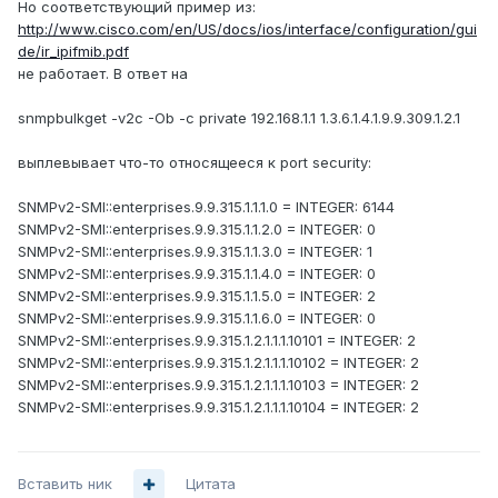
Но соответствующий пример из:
http://www.cisco.com/en/US/docs/ios/interface/configuration/gui
de/ir_ipifmib.pdf
не работает. В ответ на
snmpbulkget -v2c -Ob -c private 192.168.1.1 1.3.6.1.4.1.9.9.309.1.2.1
выплевывает что-то относящееся к port security:
SNMPv2-SMI::enterprises.9.9.315.1.1.1.0 = INTEGER: 6144
SNMPv2-SMI::enterprises.9.9.315.1.1.2.0 = INTEGER: 0
SNMPv2-SMI::enterprises.9.9.315.1.1.3.0 = INTEGER: 1
SNMPv2-SMI::enterprises.9.9.315.1.1.4.0 = INTEGER: 0
SNMPv2-SMI::enterprises.9.9.315.1.1.5.0 = INTEGER: 2
SNMPv2-SMI::enterprises.9.9.315.1.1.6.0 = INTEGER: 0
SNMPv2-SMI::enterprises.9.9.315.1.2.1.1.1.10101 = INTEGER: 2
SNMPv2-SMI::enterprises.9.9.315.1.2.1.1.1.10102 = INTEGER: 2
SNMPv2-SMI::enterprises.9.9.315.1.2.1.1.1.10103 = INTEGER: 2
SNMPv2-SMI::enterprises.9.9.315.1.2.1.1.1.10104 = INTEGER: 2
Вставить ник
Цитата