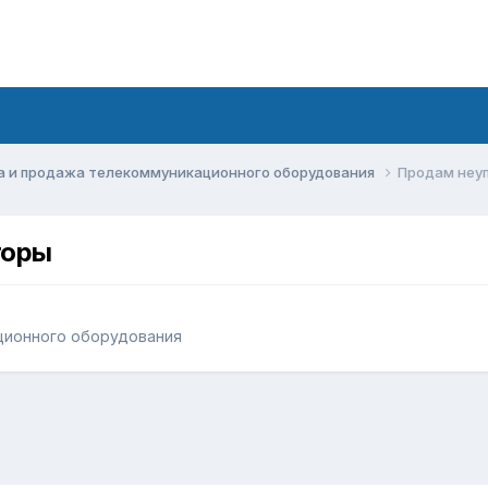
а и продажа телекоммуникационного оборудования
Продам неу
торы
ционного оборудования