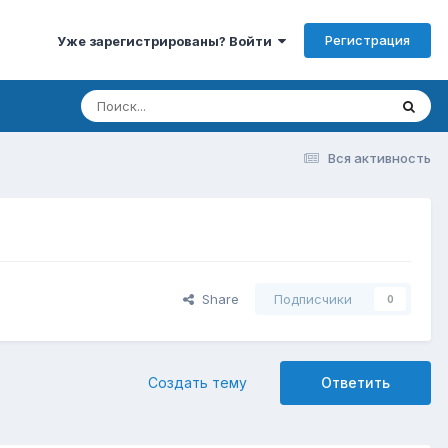
Регистрация
Уже зарегистрированы? Войти
Вся активность
Share
Подписчики
0
Создать тему
Ответить