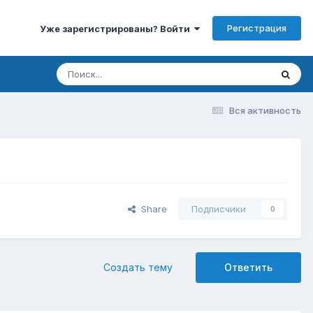
Регистрация
Уже зарегистрированы? Войти
Вся активность
Share
Подписчики
0
Создать тему
Ответить