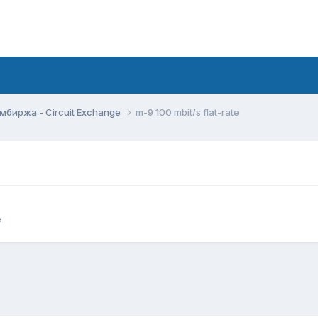
мбиржа - Circuit Exchange
m-9 100 mbit/s flat-rate
e