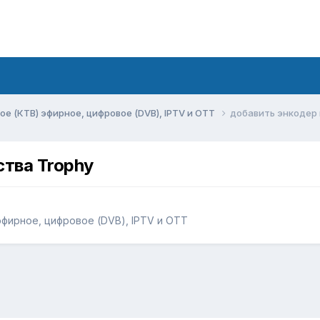
ое (КТВ) эфирное, цифровое (DVB), IPTV и OTT
добавить энкодер 
ства Trophy
эфирное, цифровое (DVB), IPTV и OTT