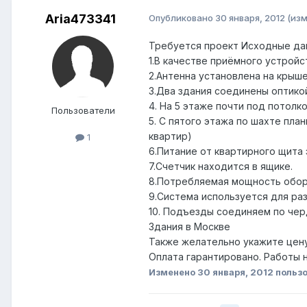
Aria473341
Опубликовано
30 января, 2012
(из
Требуется проект Исходные да
1.В качестве приёмного устройс
2.Антенна установлена на крыше
3.Два здания соединены оптико
4. На 5 этаже почти под потолк
Пользователи
5. С пятого этажа по шахте пла
квартир)
1
6.Питание от квартирного щита
7.Счетчик находится в ящике.
8.Потребляемая мощность обор
9.Система используется для раз
10. Подъезды соединяем по че
Здания в Москве
Также желательно укажите цену
Оплата гарантировано. Работы н
Изменено
30 января, 2012
пользо