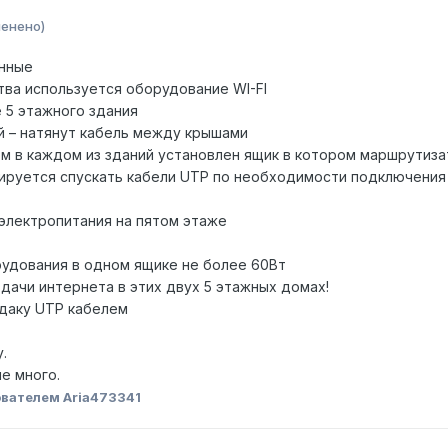
менено)
нные
тва используется оборудование WI-FI
 5 этажного здания
й – натянут кабель между крышами
ом в каждом из зданий установлен ящик в котором маршрутизато
нируется спускать кабели UTP по необходимости подключения 
 электропитания на пятом этаже
удования в одном ящике не более 60Вт
дачи интернета в этих двух 5 этажных домах!
рдаку UTP кабелем
.
е много.
вателем Aria473341