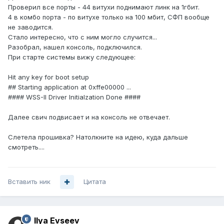
Проверил все порты - 44 витухи поднимают линк на 1гбит.
4 в комбо порта - по витухе только на 100 мбит, СФП вообще
не заводится.
Стало интересно, что с ним могло случится...
Разобрал, нашел консоль, подключился.
При старте системы вижу следующее:
Hit any key for boot setup
## Starting application at 0xffe00000 ...
#### WSS-II Driver Initialzation Done ####
Далее свич подвисает и на консоль не отвечает.
Слетела прошивка? Натолкните на идею, куда дальше
смотреть....
Вставить ник
Цитата
Ilya Evseev