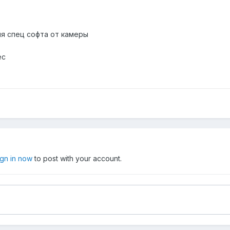
ия спец софта от камеры
ес
ign in now
to post with your account.