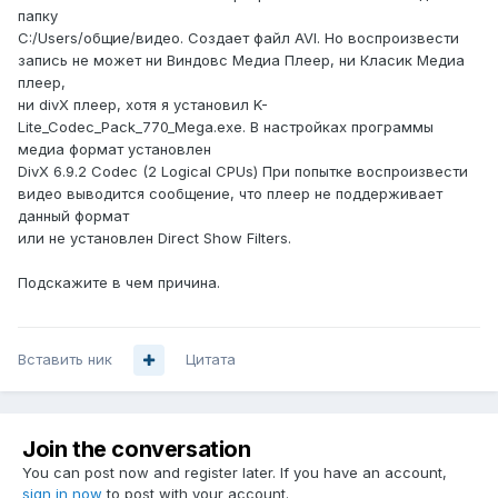
папку
C:/Users/общие/видео. Создает файл AVI. Но воспроизвести
запись не может ни Виндовс Медиа Плеер, ни Класик Медиа
плеер,
ни divX плеер, хотя я установил K-
Lite_Codec_Pack_770_Mega.exe. В настройках программы
медиа формат установлен
DivX 6.9.2 Codec (2 Logical CPUs) При попытке воспроизвести
видео выводится сообщение, что плеер не поддерживает
данный формат
или не установлен Direct Show Filters.
Подскажите в чем причина.
Вставить ник
Цитата
Join the conversation
You can post now and register later. If you have an account,
sign in now
to post with your account.