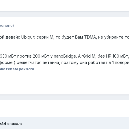
менено)
ой девайс Ubiquiti серии M, то будет Вам TDMA, не убирайте тол
 630 мВт против 200 мВт у nanoBridge. AirGrid M, без HP 100 мВт
о форме ) решетчатая антенна, поэтому она работает в 1 поляри
ователем pekhota
ov84 сказал: