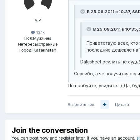
В 25.08.2011 в 10:37, SS
VIP
В 25.08.2011 в 10:35,
13.1k
Пол:
Мужчина
Приветствую всех, кто 
Интересы:
странные
последние дешевле на 1
Город:
Kazakhstan
Datasheet осилить не судьба?
Спасибо, а че получится если
По пробуйте, увидите. :) Да, буд
Вставить ник
Цитата
Join the conversation
You can post now and register later. If you have an account,
s