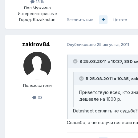
13.1k
Пол:
Мужчина
Интересы:
странные
Город:
Kazakhstan
Вставить ник
Цитата
zakirov84
Опубликовано
25 августа, 2011
В 25.08.2011 в 10:37, SSD с
В 25.08.2011 в 10:35, za
Пользователи
Приветствую всех, кто зна
33
дешевле на 1000 р.
Datasheet осилить не судьба? Na
Спасибо, а че получится если на