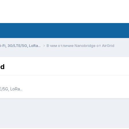
Fi, 3G/LTE/5G, LoRa...
В чем отличие Nanobridge от AirGrid
id
5G, LoRa...