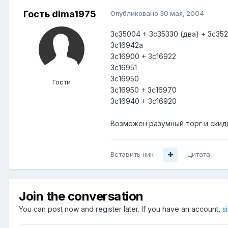
Гость dima1975
Опубликовано
30 мая, 2004
3c35004 + 3c35330 (два) + 3c352
3c16942a
3c16900 + 3c16922
3c16951
3c16950
Гости
3c16950 + 3c16970
3c16940 + 3c16920
Возможен разумный торг и скидк
Вставить ник
Цитата
Join the conversation
You can post now and register later. If you have an account,
s