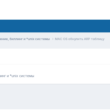
ние, биллинг и *unix системы
MAC OS обнулить ARP таблицу
нг и *unix системы