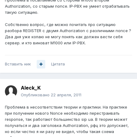
Проблема в посылаемом со стороны M1000 втором
Authorization, со старым nonce. IP-PBX не умеет отрабатывать
такую ситуацию.
Собственно вопрос, где можно почитать про ситуацию
разбора REGISTER c двумя Authorization с различными nonce ?
Два дня уже копаю не могу понять как должен вести себя
сервер. и кто виноват M1000 или IP-PBX.
Вставить ник
Цитата
Aleck_K
Опубликовано
22 апреля, 2011
Проблема в несоответствии теории и практики. На практике
при получении нового Nonce необходимо перестраивать
response, так работают большинство sip ua. В теории может
получаться и два заголовка Authorization, рфц это допускает,
но если честно я ни разу не видел, чтобы такая схема