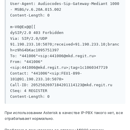
User-Agent: Audiocodes-Sip-Gateway-Mediant 1000 
- MSBG/v.6.20A.015.002

Content-Length: 0

m~V0@Ex@@[[

dySIP/2.0 403 Forbidden

Via: SIP/2.0/UDP 
91.190.233.10:5070;received=91.190.233.10;branc
h=z9hG4bKac1095751397

To: "441006"<sip:441006@mkd.regit.ru>

From: "441006"
<sip:441006@mkd.regit.ru>;tag=1c1060347719

Contact: "441006"<sip:FEU1-899-
101@91.190.233.10:5070>

Call-ID: 2052502697184201114123@mkd.regit.ru

CSeq: 4 REGISTER

При использовании Asterisk в качестве IP-PBX такого нет, все
отрабатывает нормально.