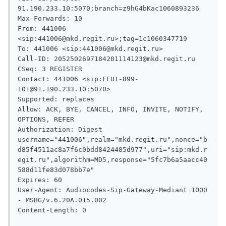
91.190.233.10:5070;branch=z9hG4bKac1060893236

Max-Forwards: 10

From: 441006 
<sip:441006@mkd.regit.ru>;tag=1c1060347719

To: 441006 <sip:441006@mkd.regit.ru>

Call-ID: 2052502697184201114123@mkd.regit.ru

CSeq: 3 REGISTER

Contact: 441006 <sip:FEU1-899-
101@91.190.233.10:5070>

Supported: replaces

Allow: ACK, BYE, CANCEL, INFO, INVITE, NOTIFY, 
OPTIONS, REFER

Authorization: Digest 
username="441006",realm="mkd.regit.ru",nonce="b
d85f4511ac8a7f6c0bdd8424485d977",uri="sip:mkd.r
egit.ru",algorithm=MD5,response="5fc7b6a5aacc40
588d11fe83d078bb7e"

Expires: 60

User-Agent: Audiocodes-Sip-Gateway-Mediant 1000 
- MSBG/v.6.20A.015.002

Content-Length: 0
