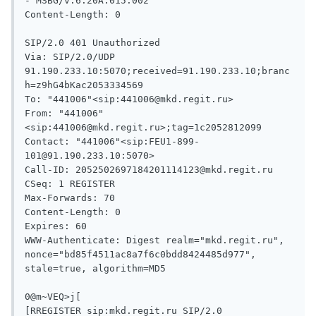
- MSBG/v.6.20A.015.002

Content-Length: 0

SIP/2.0 401 Unauthorized

Via: SIP/2.0/UDP 
91.190.233.10:5070;received=91.190.233.10;branc
h=z9hG4bKac2053334569

To: "441006"<sip:441006@mkd.regit.ru>

From: "441006"
<sip:441006@mkd.regit.ru>;tag=1c2052812099

Contact: "441006"<sip:FEU1-899-
101@91.190.233.10:5070>

Call-ID: 2052502697184201114123@mkd.regit.ru

CSeq: 1 REGISTER

Max-Forwards: 70

Content-Length: 0

Expires: 60

WWW-Authenticate: Digest realm="mkd.regit.ru", 
nonce="bd85f4511ac8a7f6c0bdd8424485d977", 
stale=true, algorithm=MD5

0@m~VEQ>j[

[RREGISTER sip:mkd.regit.ru SIP/2.0
