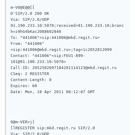
m~V0@E@@[[

D'SIP/2.0 200 OK

Via: SIP/2.0/UDP 
91.190.233.10:5070;received=91.190.233.10;branc
h=z9hG4bKac2088602840

To: "441006"<sip:441006@mkd.regit.ru>

From: "441006"
<sip:441006@mkd.regit.ru>;tag=1c2052812099

Contact: "441006"<sip:FEU1-899-
101@91.190.233.10:5070>

Call-ID: 2052502697184201114123@mkd.regit.ru

CSeq: 2 REGISTER

Content-Length: 0

Expires: 60

Date: Mon, 18 Apr 2011 08:12:07 GMT

0@m~VER>j[

[lREGISTER sip:mkd.regit.ru SIP/2.0

Via: SIP/2.0/UDP 