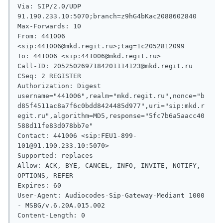
Via: SIP/2.0/UDP 
91.190.233.10:5070;branch=z9hG4bKac2088602840

Max-Forwards: 10

From: 441006 
<sip:441006@mkd.regit.ru>;tag=1c2052812099

To: 441006 <sip:441006@mkd.regit.ru>

Call-ID: 2052502697184201114123@mkd.regit.ru

CSeq: 2 REGISTER

Authorization: Digest 
username="441006",realm="mkd.regit.ru",nonce="b
d85f4511ac8a7f6c0bdd8424485d977",uri="sip:mkd.r
egit.ru",algorithm=MD5,response="5fc7b6a5aacc40
588d11fe83d078bb7e"

Contact: 441006 <sip:FEU1-899-
101@91.190.233.10:5070>

Supported: replaces

Allow: ACK, BYE, CANCEL, INFO, INVITE, NOTIFY, 
OPTIONS, REFER

Expires: 60

User-Agent: Audiocodes-Sip-Gateway-Mediant 1000 
- MSBG/v.6.20A.015.002

Content-Length: 0
