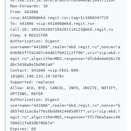
91.190.233.10:5070;branch=z9hG4bKac1095751397

Max-Forwards: 10

From: 441006 
<sip:441006@mkd.regit.ru>;tag=1c1060347719

To: 441006 <sip:441006@mkd.regit.ru>

Call-ID: 2052502697184201114123@mkd.regit.ru

CSeq: 4 REGISTER

Authorization: Digest 
username="441006",realm="mkd.regit.ru",nonce="a
036965f7592407c64d61fb92112ff96",uri="sip:mkd.r
egit.ru",algorithm=MD5,response="dfcbde4e656c70
8bc5438a8e1bd961a6"

Contact: 441006 <sip:FEU1-899-
101@91.190.233.10:5070>

Supported: replaces

Allow: ACK, BYE, CANCEL, INFO, INVITE, NOTIFY, 
OPTIONS, REFER

Authorization: Digest 
username="441006",realm="mkd.regit.ru",nonce="b
d85f4511ac8a7f6c0bdd8424485d977",uri="sip:mkd.r
egit.ru",algorithm=MD5,response="5fc7b6a5aacc40
588d11fe83d078bb7e"

Expires: 60
