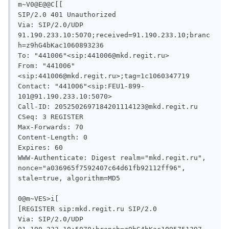
m~V0@E@@C[[

SIP/2.0 401 Unauthorized

Via: SIP/2.0/UDP 
91.190.233.10:5070;received=91.190.233.10;branc
h=z9hG4bKac1060893236

To: "441006"<sip:441006@mkd.regit.ru>

From: "441006"
<sip:441006@mkd.regit.ru>;tag=1c1060347719

Contact: "441006"<sip:FEU1-899-
101@91.190.233.10:5070>

Call-ID: 2052502697184201114123@mkd.regit.ru

CSeq: 3 REGISTER

Max-Forwards: 70

Content-Length: 0

Expires: 60

WWW-Authenticate: Digest realm="mkd.regit.ru", 
nonce="a036965f7592407c64d61fb92112ff96", 
stale=true, algorithm=MD5

0@m~VES>i[

[REGISTER sip:mkd.regit.ru SIP/2.0

Via: SIP/2.0/UDP 