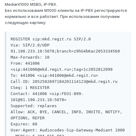
Mediant1000 MSBG, IP-PBX.
Без использования M1000 клиенты на IP-PBX регистрируются
нормально и все работает. При использовании получаем
следующую картину:
REGISTER sip:mkd.regit.ru SIP/2.0

Via: SIP/2.0/UDP 
91.190.233.10:5070;branch=z9hG4bKac2053334569

Max-Forwards: 10

From: 441006 
<sip:441006@mkd.regit.ru>;tag=1c2052812099

To: 441006 <sip:441006@mkd.regit.ru>

Call-ID: 2052502697184201114123@mkd.regit.ru

CSeq: 1 REGISTER

Contact: 441006 <sip:FEU1-899-
101@91.190.233.10:5070>

Supported: replaces

Allow: ACK, BYE, CANCEL, INFO, INVITE, NOTIFY, 
OPTIONS, REFER

Expires: 60

User-Agent: Audiocodes-Sip-Gateway-Mediant 1000 