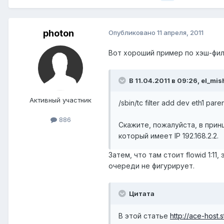
photon
Опубликовано
11 апреля, 2011
Вот хороший пример по хэш-фи
В 11.04.2011 в 09:26, el_mis
Активный участник
/sbin/tc filter add dev eth1 paren
886
Скажите, пожалуйста, в принц
который имеет IP 192.168.2.2.
Затем, что там стоит flowid 1:1
очереди не фигурирует.
Цитата
В этой статье
http://ace-host.s