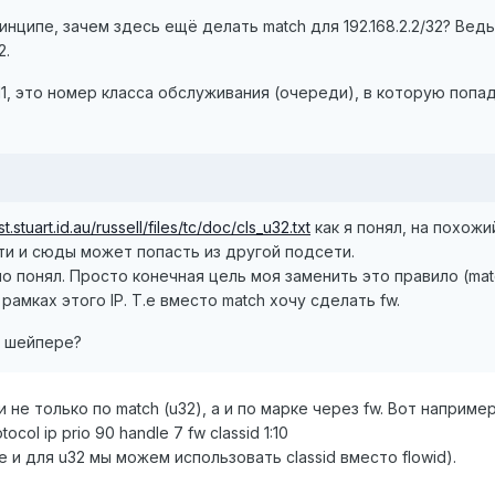
инципе, зачем здесь ещё делать match для 192.168.2.2/32? Ведь
2.
:11, это номер класса обслуживания (очереди), в которую попад
t.stuart.id.au/russell/files/tc/doc/cls_u32.txt
как я понял, на похожи
и и сюды может попасть из другой подсети.
 понял. Просто конечная цель моя заменить это правило (match 
рамках этого IP. Т.е вместо match хочу сделать fw.
а шейпере?
и не только по match (u32), а и по марке через fw. Вот например
otocol ip prio 90 handle 7 fw classid 1:10
Т.е и для u32 мы можем использовать classid вместо flowid).