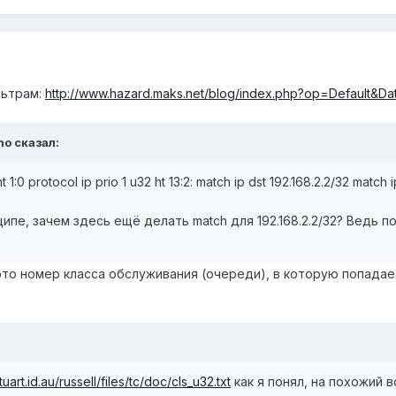
льтрам:
http://www.hazard.maks.net/blog/index.php?op=Default&D
ho сказал:
t 1:0 protocol ip prio 1 u32 ht 13:2: match ip dst 192.168.2.2/32 match i
ипе, зачем здесь ещё делать match для 192.168.2.2/32? Ведь по
1, это номер класса обслуживания (очереди), в которую попадает
tuart.id.au/russell/files/tc/doc/cls_u32.txt
как я понял, на похожий 