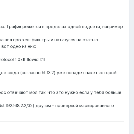
ша. Трафик режется в пределах одной подсети, например
нашел про хеш фильтры и наткнулся на статью
вот одно из них:
otocol 1 0xff flowid 1:11
дее сюда (согласно ht 13:2) уже попадет пакет который
рос отвечают мол так: что это нужно если у тебя больше
st 192.168.2.2/32) другим – проверкой маркированного