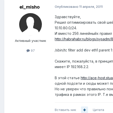
el_misho
Опубликовано
11 апреля, 2011
Здравствуйте,
Решил оптимизировать свой шей
10.10.80.0/24.
И вместо 256 линейныйх правил 
http://habrahabr.ru/blogs/sysadm/
Активный участник
/sbin/tc filter add dev eth1 parent 1
97
Скажите, пожалуйста, в принципе
имеет IP 192.168.2.2.
В этой статье
http://ace-host.stuar
одной подсети и сюды может по
Но не уверен что правильно поня
трафика в рамках этого IP. Т.е в
Вставить ник
Цитата