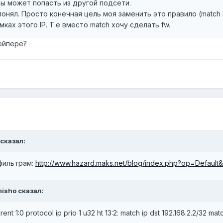
ы может попасть из другой подсети.
онял. Просто конечная цель моя заменить это правило (match ip
ках этого IP. Т.е вместо match хочу сделать fw.
ейпере?
 сказал:
фильтрам:
http://www.hazard.maks.net/blog/index.php?op=Defaul
misho сказал:
rent 1:0 protocol ip prio 1 u32 ht 13:2: match ip dst 192.168.2.2/32 matc