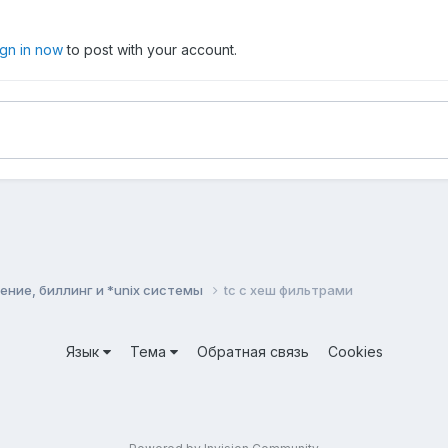
ign in now
to post with your account.
ние, биллинг и *unix системы
tc c хеш фильтрами
Язык
Тема
Обратная связь
Cookies