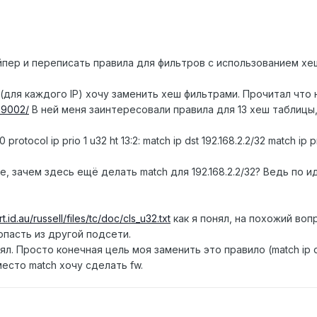
пер и переписать правила для фильтров с использованием хе
(для каждого IP) хочу заменить хеш фильтрами. Прочитал что 
89002/
В ней меня заинтересовали правила для 13 хеш таблицы, 
:0 protocol ip prio 1 u32 ht 13:2: match ip dst 192.168.2.2/32 match ip pr
, зачем здесь ещё делать match для 192.168.2.2/32? Ведь по и
t.id.au/russell/files/tc/doc/cls_u32.txt
как я понял, на похожий воп
пасть из другой подсети.
л. Просто конечная цель моя заменить это правило (match ip d
место match хочу сделать fw.