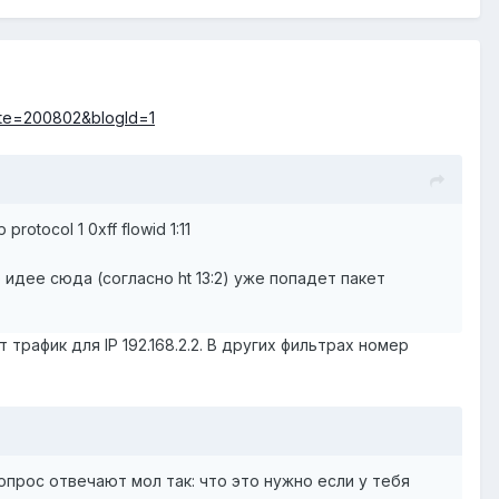
ate=200802&blogId=1
p protocol 1 0xff flowid 1:11
 идее сюда (согласно ht 13:2) уже попадет пакет
 трафик для IP 192.168.2.2. В других фильтрах номер
вопрос отвечают мол так: что это нужно если у тебя