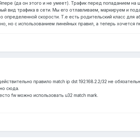
йпере (да он этого и не умеет). Трафик перед попаданием на ш
й вид трафика в сети. Мы его отлавливаем, маркируем и пода
 определенной скорости. Т.е есть родительский класс для аб
но, но с использованием линейных правил, а теперь хочется 
йствительно правило match ip dst 192.168.2.2/32 не обязательно
нно сюда.
сто fw можно использовать u32 match mark.