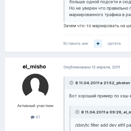
больше одной подсети и сюд
Но не уверен что правильно п
маркированного трафика в рам
Зачем что-то маркировать на ш
Вставить ник
Цитата
el_misho
Опубликовано
12 апреля, 2011
В 11.04.2011 в 21:52, photon
Вот хороший пример по хэш-
Активный участник
В 11.04.2011 в 09:26, el_
97
/sbin/tc filter add dev eth1 pa