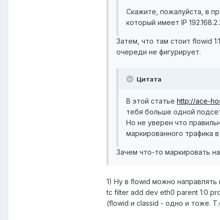
Скажите, пожалуйста, в пр
который имеет IP 192.168.2.
Затем, что там стоит flowid 1
очереди не фигурирует.
Цитата
В этой статье
http://ace-hos
тебя больше одной подсет
Но не уверен что правильно
маркированного трафика в 
Зачем что-то маркировать н
1) Ну в flowid можно направлять 
tc filter add dev eth0 parent 1:0 pr
(flowid и classid - одно и тоже. 