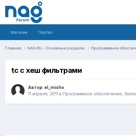
Магазин
Портал
Главная
NAG.RU - Основные разделы
Программное обеспече
tc c хеш фильтрами
Автор:
el_misho
11 апреля, 2011
в
Программное обеспечение, биллин