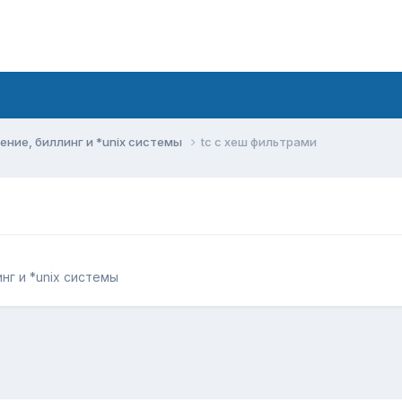
ние, биллинг и *unix системы
tc c хеш фильтрами
г и *unix системы