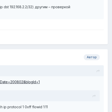
 dst 192.168.2.2/32) другим – проверкой
Автор
t&Date=200802&blogId=1
h ip protocol 1 0xff flowid 1:11