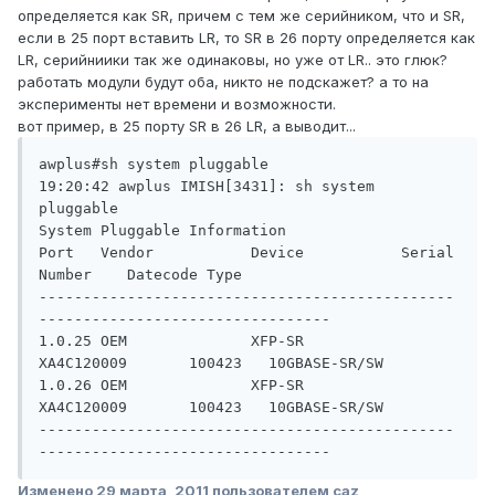
определяется как SR, причем с тем же серийником, что и SR,
если в 25 порт вставить LR, то SR в 26 порту определяется как
LR, серийниики так же одинаковы, но уже от LR.. это глюк?
работать модули будут оба, никто не подскажет? а то на
эксперименты нет времени и возможности.
вот пример, в 25 порту SR в 26 LR, а выводит...
awplus#sh system pluggable 

19:20:42 awplus IMISH[3431]: sh system 
pluggable 

System Pluggable Information

Port   Vendor           Device           Serial 
Number    Datecode Type

-----------------------------------------------
---------------------------------

1.0.25 OEM              XFP-SR           
XA4C120009       100423   10GBASE-SR/SW

1.0.26 OEM              XFP-SR           
XA4C120009       100423   10GBASE-SR/SW

-----------------------------------------------
Изменено
29 марта, 2011
пользователем caz