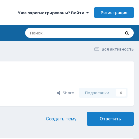
Регистрация
Уже зарегистрированы? Войти
Вся активность
Share
Подписчики
0
Создать тему
Ответить