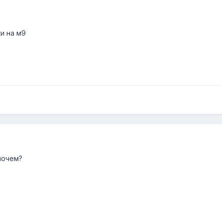
и на м9
почем?