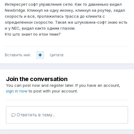
Интересует софт управления сетю. Как то давненько видел
Newbridge. Кликнул на одну иконку, кликнул на роутер, задал
скорость и всё, пролажилась трасса до клиента с
опредилённои скоростю. Такая же штуковина-софт знаю есть
и у NEC, видал както одним глазом.
Кто што знает по етои теме?
Вставить ник
Цитата
Join the conversation
You can post now and register later. If you have an account,
sign in now
to post with your account.
Ответить в тему...