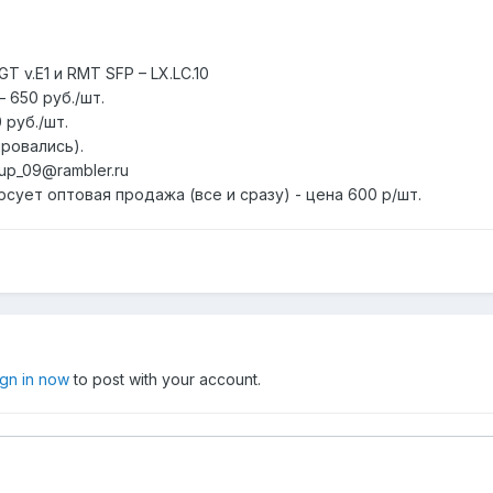
 v.E1 и RMT SFP – LX.LC.10
– 650 руб./шт.
 руб./шт.
ировались).
up_09@rambler.ru
сует оптовая продажа (все и сразу) - цена 600 р/шт.
ign in now
to post with your account.