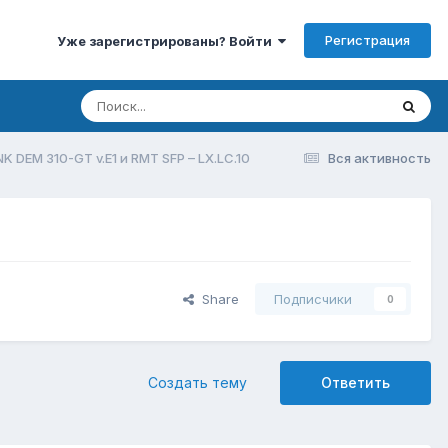
Регистрация
Уже зарегистрированы? Войти
K DEM 310-GT v.E1 и RMT SFP – LX.LC.10
Вся активность
Share
Подписчики
0
Создать тему
Ответить