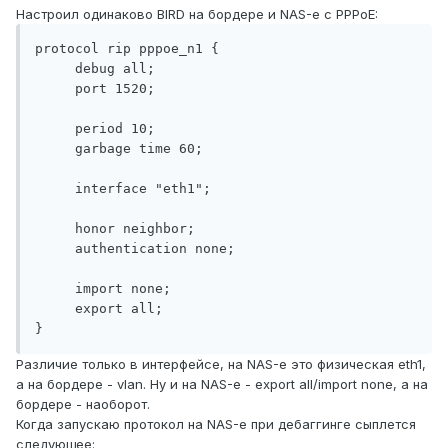
Настроил одинаково BIRD на бордере и NAS-е с PPPoE:
protocol rip pppoe_n1 {

     debug all;

     port 1520;

     period 10;

     garbage time 60;

     interface "eth1";

     honor neighbor;

     authentication none;

     import none;

     export all;

}
Различие только в интерфейсе, на NAS-е это физическая eth1,
а на бордере - vlan. Ну и на NAS-е - export all/import none, а на
бордере - наоборот.
Когда запускаю протокол на NAS-е при дебаггинге сыплется
следующее: