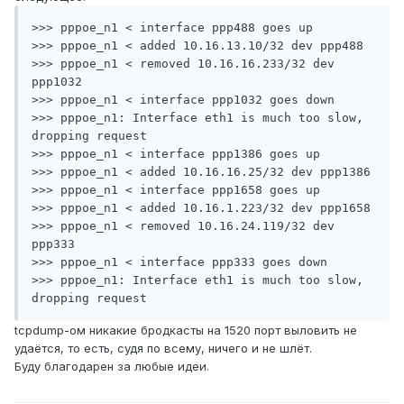
>>> pppoe_n1 < interface ppp488 goes up

>>> pppoe_n1 < added 10.16.13.10/32 dev ppp488

>>> pppoe_n1 < removed 10.16.16.233/32 dev 
ppp1032

>>> pppoe_n1 < interface ppp1032 goes down

>>> pppoe_n1: Interface eth1 is much too slow, 
dropping request

>>> pppoe_n1 < interface ppp1386 goes up

>>> pppoe_n1 < added 10.16.16.25/32 dev ppp1386

>>> pppoe_n1 < interface ppp1658 goes up

>>> pppoe_n1 < added 10.16.1.223/32 dev ppp1658

>>> pppoe_n1 < removed 10.16.24.119/32 dev 
ppp333

>>> pppoe_n1 < interface ppp333 goes down

>>> pppoe_n1: Interface eth1 is much too slow, 
dropping request
tcpdump-ом никакие бродкасты на 1520 порт выловить не
удаётся, то есть, судя по всему, ничего и не шлёт.
Буду благодарен за любые идеи.