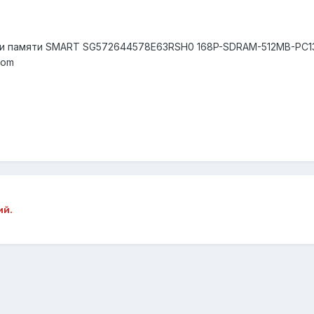
и памяти SMART SG572644578E63RSH0 168P-SDRAM-512MB-PC1
com
ий.