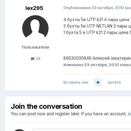
lex295
Опубликовано
23 октября, 2010
(и
4 бухты 5е UTP k21 4 пары цена
3 бухты 5е UTP NETLAN 2 пары 
1 бухта 5 е UTP k21 2 пары цена
Пользователи
89530030646 Алексей (екатери
28
Изменено
23 октября, 2010
польз
Вставить ник
Цитата
Join the conversation
You can post now and register later. If you have an account,
s