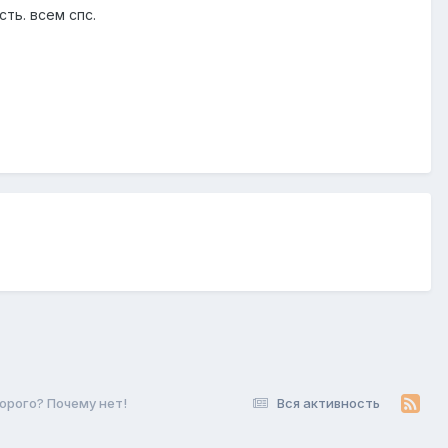
ть. всем спс.
дорого? Почему нет!
Вся активность