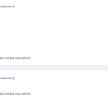
изменено)
вателем myswitch
изменено)
вателем myswitch