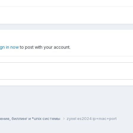
ign in now
to post with your account.
ние, биллинг и *unix системы
zyxel es2024 ip+mac+port