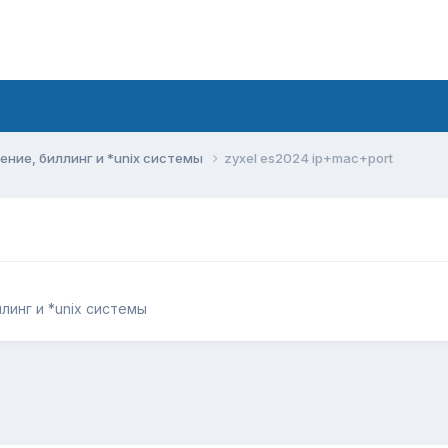
ние, биллинг и *unix системы
zyxel es2024 ip+mac+port
инг и *unix системы