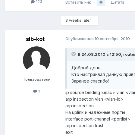
123
Вставить ник
Цитата
3 weeks later...
sib-kot
Опубликовано
10 сентября, 2010
В 24.08.2010 в 12:50, route
Добрый день.
Кто настраивал данную привя
Пользователи
Заранее спасибо!
1
ip source binding <mac> vlan <vla
arp inspection vlan <vlan-id>
arp inspection
На uplink и надежные порты
interface port-channel <portlist>
arp inspection trust
exit