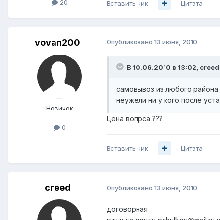
20
Вставить ник
Цитата
vovan200
Опубликовано
13 июня, 2010
В 10.06.2010 в 13:02, creed
самовывоз из любого района 
неужели ни у кого после уст
Новичок
Цена вопрса ???
0
Вставить ник
Цитата
creed
Опубликовано
13 июня, 2010
договорная
пиши на почту pchulkov@mail.ru 