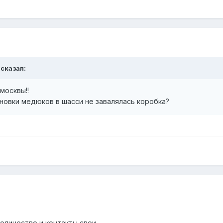
 сказал:
москвы!!
ановки медюков в шасси не завалялась коробка?
количество и контакты свои