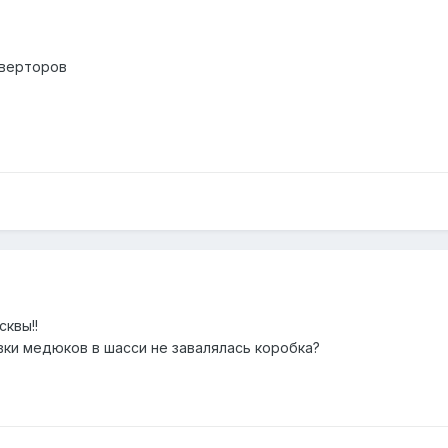
нверторов
квы!!
вки медюков в шасси не завалялась коробка?