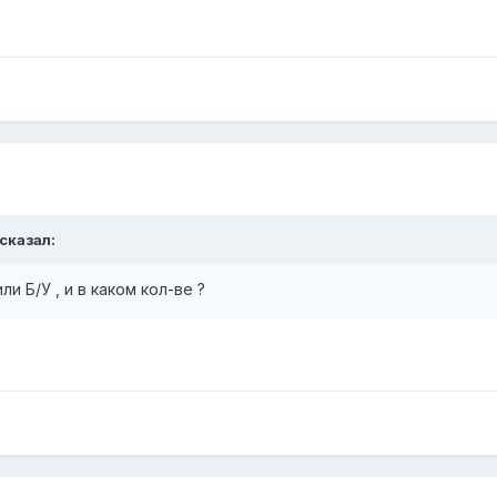
 сказал:
и Б/У , и в каком кол-ве ?