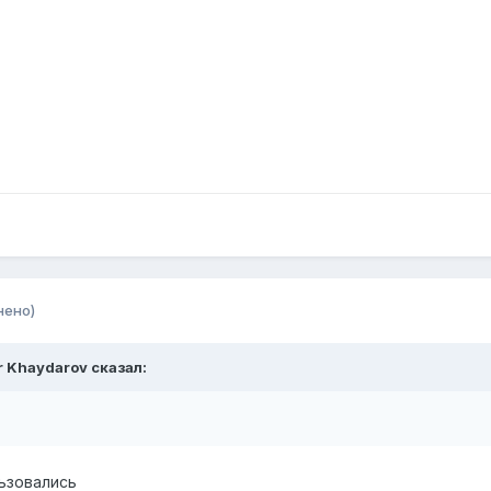
нено)
r Khaydarov сказал:
льзовались