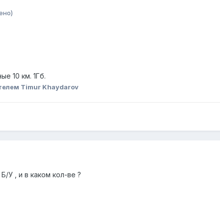
ено)
ые 10 км. 1Гб.
телем Timur Khaydarov
/У , и в каком кол-ве ?