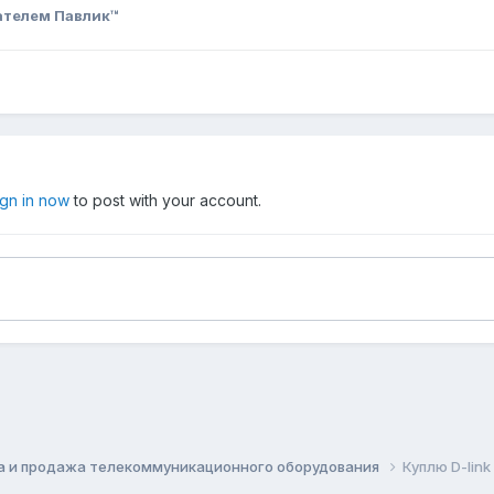
ателем Павлик™
ign in now
to post with your account.
а и продажа телекоммуникационного оборудования
Куплю D-link