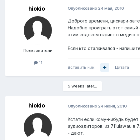
hiokio
Опубликовано
24 мая, 2010
Доброго времени, цискари-зате
Надобно проиграть этот самый g
этим кодеком скрипт в медию ст
Если кто сталкивался - напишит
Пользователи
11
Вставить ник
Цитата
5 weeks later...
hiokio
Опубликовано
24 июня, 2010
Кстати если кому-нибудь будет 
аудиоэдиторов. из 711ulaw.au в
- дают.