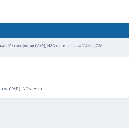
ая, IP-телефония (VoIP), NGN сети
cisco VXML g729
ния (VoIP), NGN сети