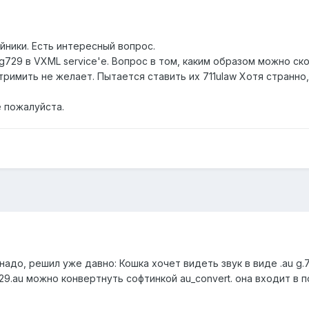
йники. Есть интересный вопрос.
729 в VXML service'e. Вопрос в том, каким образом можно ско
римить не желает. Пытается ставить их 711ulaw Хотя странно,
е пожалуйста.
надо, решил уже давно: Кошка хочет видеть звук в виде .au g
 729.au можно конвертнуть софтинкой au_convert. она входит в 