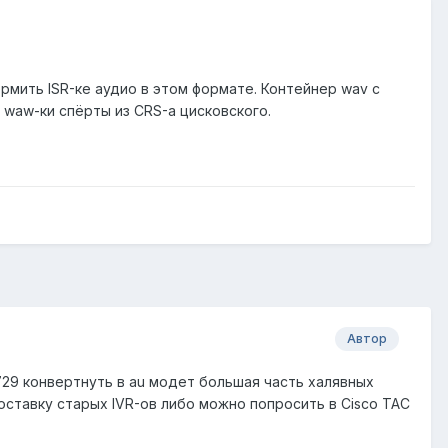
рмить ISR-ке аудио в этом формате. Контейнер wav с
 waw-ки спёрты из CRS-а цисковского.
Автор
.729 конвертнуть в au модет большая часть халявных
поставку старых IVR-ов либо можно попросить в Cisco TAC