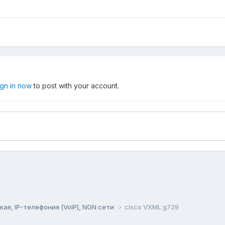
ign in now
to post with your account.
ая, IP-телефония (VoIP), NGN сети
cisco VXML g729