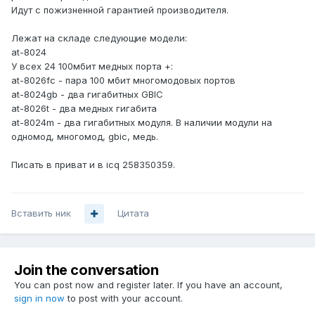
Идут с пожизненной гарантией производителя.
Лежат на складе следующие модели:
at-8024
У всех 24 100мбит медных порта +:
at-8026fc - пара 100 мбит многомодовых портов
at-8024gb - два гигабитных GBIC
at-8026t - два медных гигабита
at-8024m - два гигабитных модуля. В наличии модули на
одномод, многомод, gbic, медь.
Писать в приват и в icq 258350359.
Вставить ник
Цитата
Join the conversation
You can post now and register later. If you have an account,
sign in now
to post with your account.