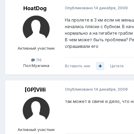
HoatDog
Опубликовано
14 декабря, 2009
На пролете в 3 км если не мень
начались пляски с бубном. В на
нормально а на гигабите грабли
В чем может быть проблема? Реф
спрашивали его
Активный участник
119
Пол:
Мужчина
Вставить ник
Цитата
[GP]Villi
Опубликовано
14 декабря, 2009
так может в свиче и дело, что 
Активный участник