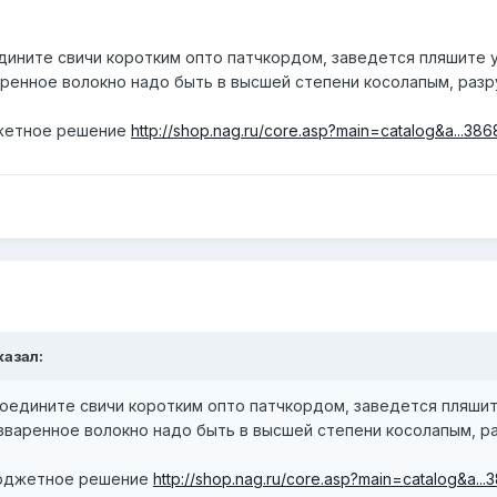
дините свичи коротким опто патчкордом, заведется пляшите у
ренное волокно надо быть в высшей степени косолапым, раз
джетное решение
http://shop.nag.ru/core.asp?main=catalog&a...38
казал:
оедините свичи коротким опто патчкордом, заведется пляшите
зваренное волокно надо быть в высшей степени косолапым, р
бюджетное решение
http://shop.nag.ru/core.asp?main=catalog&a..