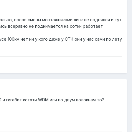
мально, после смены монтажниками линк не поднялся и тут
лись всеравно не поднимается на сотки работает
е 100км нет ни у кого даже у СТК они у нас сами по лету
0 и гигабит кстати WDM или по двум волокнам то?