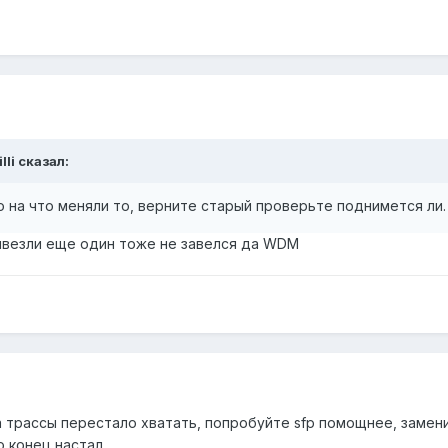
lli сказал:
о на что меняли то, верните старый проверьте поднимется ли.
ивезли еще один тоже не завелся да WDM
 трассы перестало хватать, попробуйте sfp помощнее, замени
 конец настал.