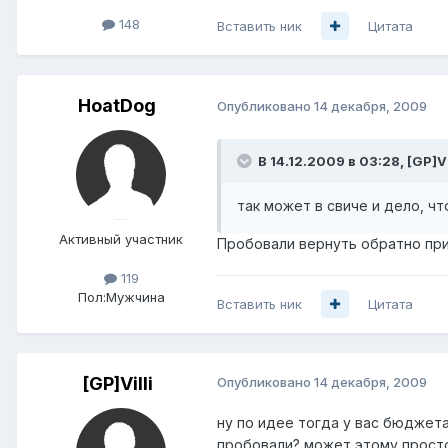
148
Вставить ник
Цитата
HoatDog
Опубликовано
14 декабря, 2009
В 14.12.2009 в 03:28, [GP]Vi
так может в свиче и дело, чт
Активный участник
Пробовали вернуть обратно пр
119
Пол:
Мужчина
Вставить ник
Цитата
[GP]Villi
Опубликовано
14 декабря, 2009
ну по идее тогда у вас бюджета
пробовали? может этому просто