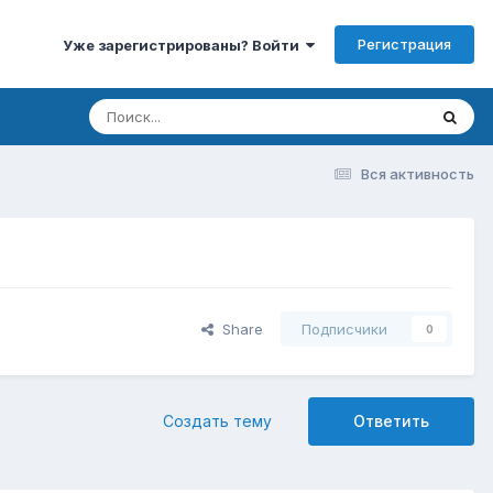
Регистрация
Уже зарегистрированы? Войти
Вся активность
Share
Подписчики
0
Создать тему
Ответить