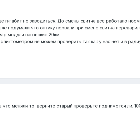
ше гигабит не заводиться. До смены свитча все работало нор
чале подумали что оптику порвали при смене свитча перевари
 sfp модули наговские 20км
ликтометром не можем проверить так как у нас нет и в радиус
на что меняли то, верните старый проверьте поднимется ли. 10