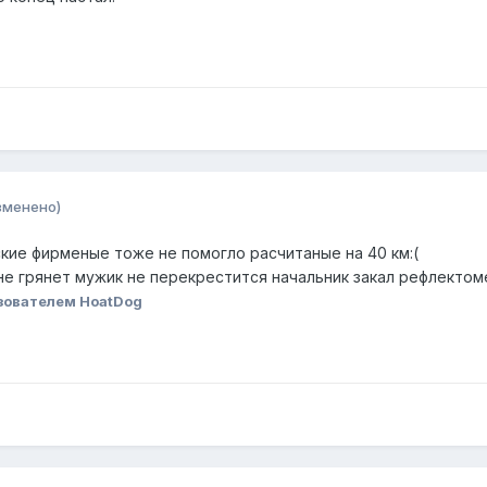
зменено)
кие фирменые тоже не помогло расчитаные на 40 км:(
 не грянет мужик не перекрестится начальник закал рефлектом
зователем HoatDog