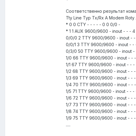
Соответственно результат коман
Tty Line Typ Tx/Rx A Modem Roty 
* 0 0 CTY - - - - - 0 0 0/0 -
* 1 1 AUX 9600/9600 - inout - - - 4
0/0/0 2 TTY 9600/9600 - inout - -
0/0/1 3 TTY 9600/9600 - inout - - 
0/3/0 50 TTY 9600/9600 - inout - 
1/0 66 TTY 9600/9600 - inout - - -
1/1 67 TTY 9600/9600 - inout - - - 
1/2 68 TTY 9600/9600 - inout - - -
1/3 69 TTY 9600/9600 - inout - - -
1/4 70 TTY 9600/9600 - inout - - -
1/5 71 TTY 9600/9600 - inout - - - 
1/6 72 TTY 9600/9600 - inout - - - 
1/7 73 TTY 9600/9600 - inout - - -
1/8 74 TTY 9600/9600 - inout - - - 
1/9 75 TTY 9600/9600 - inout - - -
.....