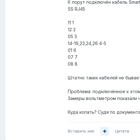
К порут подключён кабель Smar
SS RJ45
11 1
12 2
05 3
14-19,23,24,26 4-5
01 6
07 7
08 8
Штатно таких кабелей не бывае
Проблема: подключённое к этом
Замеры вольтметром показали чт
Куда копать? Судя по документа
Вставить ник
Цитата