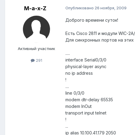
M-a-x-Z
Опубликовано
26 ноября, 2009
Доброго времени суток!
Есть Cisco 2811 и модули WIC-2A
Для синхронных портов на этих
Активный участник
.....
interface Serial0/3/0
291
physical-layer async
no ip address
!
....
line 0/3/0
modem dtr-delay 65535
modem InOut
transport input telnet
!
...
ip alias 10.100.41.179 2050