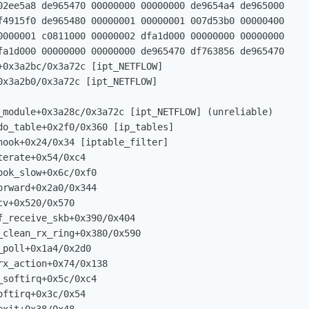
02ee5a8 de965470 00000000 00000000 de9654a4 de965000

f4915f0 de965480 00000001 00000001 007d53b0 00000400

0000001 c0811000 00000002 dfa1d000 00000000 00000000

fa1d000 00000000 00000000 de965470 df763856 de965470

+0x3a2bc/0x3a72c [ipt_NETFLOW]

0x3a2b0/0x3a72c [ipt_NETFLOW]

_module+0x3a28c/0x3a72c [ipt_NETFLOW] (unreliable)

do_table+0x2f0/0x360 [ip_tables]

hook+0x24/0x34 [iptable_filter]

erate+0x54/0xc4

ok_slow+0x6c/0xf0

rward+0x2a0/0x344

v+0x520/0x570

_receive_skb+0x390/0x404

clean_rx_ring+0x380/0x590

poll+0x1a4/0x2d0

x_action+0x74/0x138

softirq+0x5c/0xc4

ftirq+0x3c/0x54
