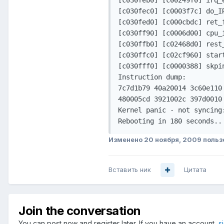
[c030feb0] [c00249f0] irq_e
[c030fec0] [c0003f7c] do_IR
[c030fed0] [c000cbdc] ret_f
[c030ff90] [c0006d00] cpu_i
[c030ffb0] [c02468d0] rest_
[c030ffc0] [c02cf960] start
[c030fff0] [c0000388] skpin
Instruction dump:

7c7d1b79 40a20014 3c60e110
480005cd 3921002c 397d0010
Kernel panic - not syncing
Rebooting in 180 seconds..
Изменено
20 ноября, 2009
польз
Вставить ник
Цитата
Join the conversation
You can post now and register later. If you have an account,
s