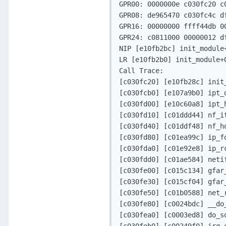
GPR00: 0000000e c030fc20 c
GPR08: de965470 c030fc4c d
GPR16: 00000000 ffff44db 0
GPR24: c0811000 00000012 d
NIP [e10fb2bc] init_module
LR [e10fb2b0] init_module+
Call Trace:

[c030fc20] [e10fb28c] init
[c030fcb0] [e107a9b0] ipt_
[c030fd00] [e10c60a8] ipt_
[c030fd10] [c01ddd44] nf_it
[c030fd40] [c01ddf48] nf_ho
[c030fd80] [c01ea99c] ip_fo
[c030fda0] [c01e92e8] ip_rc
[c030fdd0] [c01ae584] netif
[c030fe00] [c015c134] gfar_
[c030fe30] [c015cf04] gfar_
[c030fe50] [c01b0588] net_r
[c030fe80] [c0024bdc] __do_
[c030fea0] [c0003ed8] do_so