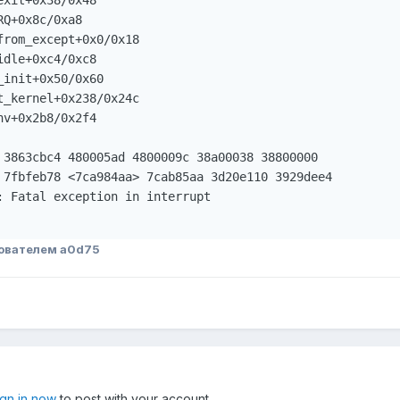
xit+0x38/0x48

Q+0x8c/0xa8

rom_except+0x0/0x18

dle+0xc4/0xc8

init+0x50/0x60

_kernel+0x238/0x24c

v+0x2b8/0x2f4

 3863cbc4 480005ad 4800009c 38a00038 38800000

 7fbfeb78 <7ca984aa> 7cab85aa 3d20e110 3929dee4

: Fatal exception in interrupt

ователем a0d75
ign in now
to post with your account.