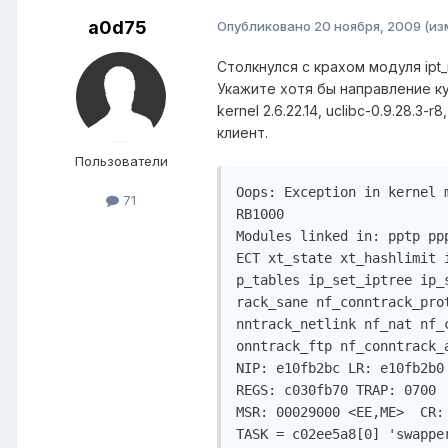
a0d75
Опубликовано
20 ноября, 2009
(из
Столкнулся с крахом модуля ipt_
Укажите хотя бы направление к
kernel 2.6.22.14, uclibc-0.9.28.
клиент.
Пользователи
Oops: Exception in kernel m
71
RB1000

Modules linked in: pptp pp
ECT xt_state xt_hashlimit 
p_tables ip_set_iptree ip_
rack_sane nf_conntrack_pro
nntrack_netlink nf_nat nf_
onntrack_ftp nf_conntrack_a
NIP: e10fb2bc LR: e10fb2b0 
REGS: c030fb70 TRAP: 0700  
MSR: 00029000 <EE,ME>  CR: 
TASK = c02ee5a8[0] 'swapper