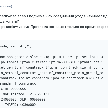
менено)
netflow во время подъема VPN соединения (когда начинает идти
уда копать?
3-r8, ipt_netflow из cvs. Проблема возникает только во время ст
ode, sig: 4 [#1]

pox ppp_generic slhc 8021q ipt_NETFLOW ipt_set ipt_REJ

ip6_tables iptable_filter ipt_MASQUERADE iptable_nat i

set genrtc nf_conntrack_tftp nf_conntrack_sip nf_connt

to_sctp nf_conntrack_pptp nf_conntrack_proto_gre nf_co

conntrack_irc nf_conntrack_ipv4 nf_conntrack_h323 nf_c

manda nf_conntrack

CTR: 00000000

 Not tainted  (2.6.22.14)

24008028  XER: 00000000

' THREAD: c030e000
