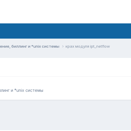
ние, биллинг и *unix системы
крах модуля ipt_netflow
линг и *unix системы