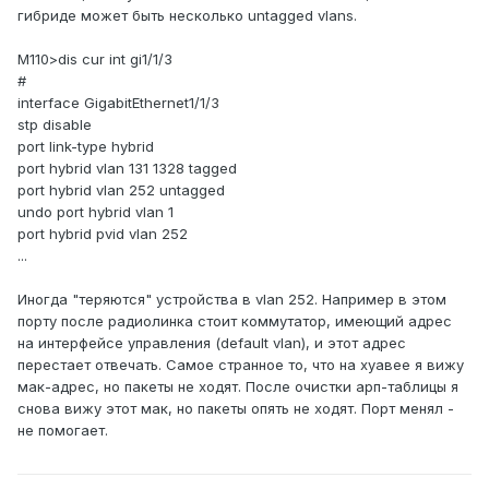
гибриде может быть несколько untagged vlans.
M110>dis cur int gi1/1/3
#
interface GigabitEthernet1/1/3
stp disable
port link-type hybrid
port hybrid vlan 131 1328 tagged
port hybrid vlan 252 untagged
undo port hybrid vlan 1
port hybrid pvid vlan 252
...
Иногда "теряются" устройства в vlan 252. Например в этом
порту после радиолинка стоит коммутатор, имеющий адрес
на интерфейсе управления (default vlan), и этот адрес
перестает отвечать. Самое странное то, что на хуавее я вижу
мак-адрес, но пакеты не ходят. После очистки арп-таблицы я
снова вижу этот мак, но пакеты опять не ходят. Порт менял -
не помогает.