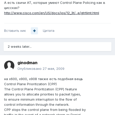
А есть свичи АТ, которые умеют Control Plane Policing как в
циссках?
http://www.cisco.com/en/US/docs/ios/12_3t/...e/gtrtlimt.html
Вставить ник
Цитата
2 weeks later...
ginodman
Опубликовано
27 мая, 2009
на х600, х900, х908 также есть подобная вещь
Control Plane Prioritization (CPP)
The Control Plane Prioritization (CPP) feature
allows you to allocate priorities to packet types,
to ensure minimum interruption to the flow of
control information through the network.
CPP stops the control plane from being flooded by
traffic in the event of a network storm or Denial