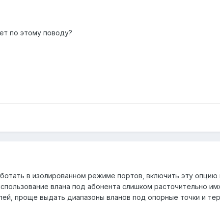
ет по этому поводу?
отать в изолированном режиме портов, включить эту опцию и о
спользование влана под абонента слишком расточительно имх
ей, проще выдать диапазоны вланов под опорные точки и тер