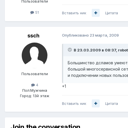
Пользователи
51
Вставить ник
Цитата
ssch
Опубликовано
23 марта, 2009
В 23.03.2009 в 08:37, robot
Большинство дсламов умеют р
большой многосервисной сет
Пользователи
и подключении новых пользо
4
+1
Пол:
Мужчина
Город:
13й этаж
Вставить ник
Цитата
Join the conversation