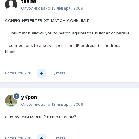
taelas
Опубликовано
13 января, 2009
CONFIG_NETFILTER_XT_MATCH_CONNLIMIT: │
│ │
│ This match allows you to match against the number of parallel
│
│ connections to a server per client IP address (or address
block).
Вставить ник
Цитата
yKpon
Опубликовано
13 января, 2009
а по русски можно? или это спам?
Вставить ник
Цитата