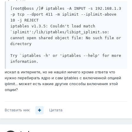
[root@boss /]# iptables -A INPUT -s 192.168.1.3 
-p tcp --dport 411 -m iplimit --iplimit-above 
10 -j REJECT

iptables v1.3.5: Couldn't load match 
`iplimit':/lib/iptables/libipt_iplimit.so: 
cannot open shared object file: No such file or 
directory

Try `iptables -h' or 'iptables --help' for more 
information.
искал в интернете, но не нашёл ничего кроме ответа что
нужно перебирать ядро и сам iptables с включенной опцией
iplimit... может есть какие другие способы включения этой
опции?
Вставить ник
Цитата