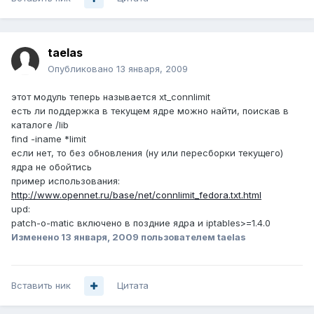
taelas
Опубликовано
13 января, 2009
этот модуль теперь называется xt_connlimit
есть ли поддержка в текущем ядре можно найти, поискав в
каталоге /lib
find -iname *limit
если нет, то без обновления (ну или пересборки текущего)
ядра не обойтись
пример использования:
http://www.opennet.ru/base/net/connlimit_fedora.txt.html
upd:
patch-o-matic включено в поздние ядра и iptables>=1.4.0
Изменено
13 января, 2009
пользователем taelas
Вставить ник
Цитата