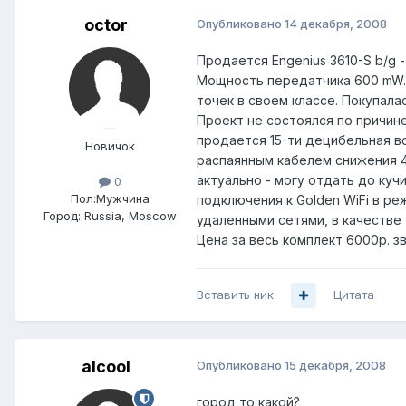
octor
Опубликовано
14 декабря, 2008
Продается Engenius 3610-S b/g 
Мощность передатчика 600 mW. С
точек в своем классе. Покупала
Проект не состоялся по причин
продается 15-ти децибельная в
Новичок
распаянным кабелем снижения 4,
актуально - могу отдать до куч
0
Пол:
Мужчина
подключения к Golden WiFi в ре
Город:
Russia, Moscow
удаленными сетями, в качестве 
Цена за весь комплект 6000р. 
Вставить ник
Цитата
alcool
Опубликовано
15 декабря, 2008
город то какой?