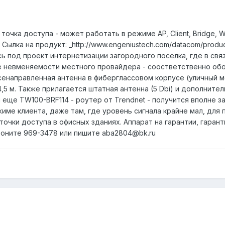
- точка доступа - может работать в режиме AP, Client, Bridg
ылка на продукт: _http://www.engeniustech.com/datacom/produc
сь под проект интернетизации загородного поселка, где в связ
е невменяемости местного провайдера - соостветственно обор
сенаправленная антенна в фиберглассовом корпусе (уличный м
5 м. Также прилагается штатная антенна (5 Dbi) и дополнитель
и еще TW100-BRF114 - роутер от Trendnet - получится вполне 
жиме клиента, даже там, где уровень сигнала крайне мал, дл
точки доступа в офисных зданиях. Аппарат на гарантии, гаран
звоните 969-3478 или пишите aba2804@bk.ru