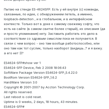
Пытаю на стенде ES-4624SFP. Есть у ей внутре (с) команды,
связанные, по идее, с обнаружением петель, а именно,
loopback-detection , и в глобальном, и в интерфейсном
контексте. Только вот в доке к самому свежему софту, что
есть на сайте (в самом свитче более старый), их описания (да
и просто упоминания) нету. Заставить работать это дело в
соответствии со здравым смыслом пока не получается. В
связи с чем вопрос - оно там вообще работоспособно, или
оно там как тот суслик, только наоборот (видишь...? и я вижу.
а его нет :))?
ES4624-SFP#show ver 1
ES4624-SFP Device, Feb 2 2008 18:06:43
SoftWare Package Version ES4624-SFP_5.4.22.0
BootRom Version ES4624-SFP_1.6.2
HardWare Version 3.0
Copyright © 2001-2007 by Accton Technology Corp.
All rights reserved.
Last reboot is cold reset.
Uptime is 0 weeks, 2 days, 18 hours, 43 minutes.
ES4624-SFP#