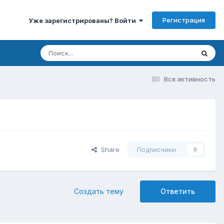
Регистрация
Уже зарегистрированы? Войти
Вся активность
Share
Подписчики
0
Создать тему
Ответить