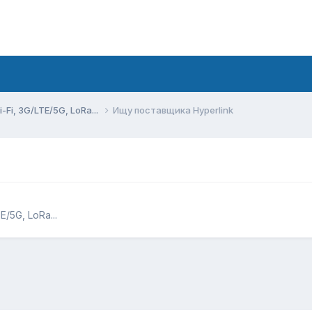
Fi, 3G/LTE/5G, LoRa...
Ищу поставщика Hyperlink
/5G, LoRa...