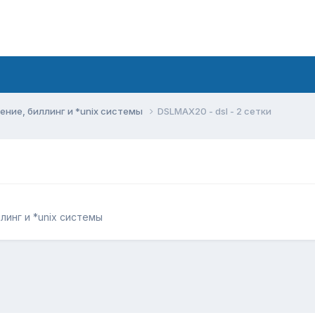
ние, биллинг и *unix системы
DSLMAX20 - dsl - 2 сетки
инг и *unix системы