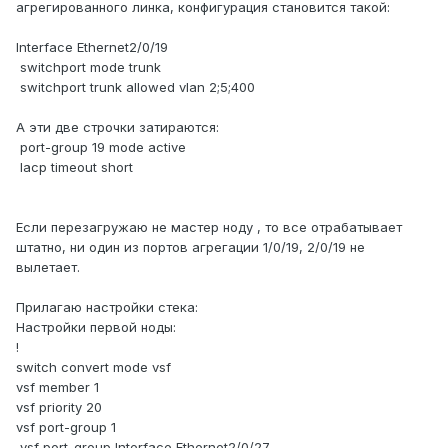
агрегированного линка, конфигурация становится такой:
Interface Ethernet2/0/19
switchport mode trunk
switchport trunk allowed vlan 2;5;400
А эти две строчки затираются:
port-group 19 mode active
lacp timeout short
Если перезагружаю не мастер ноду , то все отрабатывает
штатно, ни один из портов агрегации 1/0/19, 2/0/19 не
вылетает.
Прилагаю настройки стека:
Настройки первой ноды:
!
switch convert mode vsf
vsf member 1
vsf priority 20
vsf port-group 1
vsf port-group Interface Ethernet2/0/27