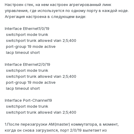
Настроен стек, на нем настроен агрегированный линк
управления, где используется по одному порту в каждой ноде.
Агрегация настроена в следующем виде:
Interface Ethernet1/0/19
switchport mode trunk
switchport trunk allowed vlan 2;5;400
port-group 19 mode active
lacp timeout short
Interface Ethernet2/0/19
switchport mode trunk
switchport trunk allowed vlan 2;5;400
port-group 19 mode active
lacp timeout short
Interface Port-Channel19
switchport mode trunk
switchport trunk allowed vlan 2;5;400
1.После перезагрузки AM(master) коммутатора, в момент,
когда он снова загрузился, порт 2/0/19 вылетает из