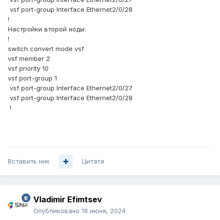
vsf port-group Interface Ethernet2/0/28
!
Настройки второй ноды:
!
switch convert mode vsf
vsf member 2
vsf priority 10
vsf port-group 1
vsf port-group Interface Ethernet2/0/27
vsf port-group Interface Ethernet2/0/28
!
Вставить ник
Цитата
Vladimir Efimtsev
Опубликовано
18 июня, 2024