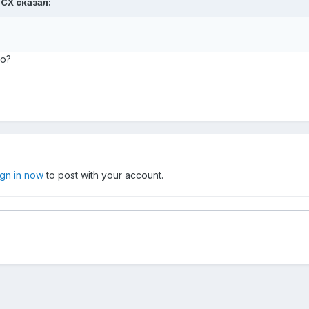
DCX
сказал:
но?
ign in now
to post with your account.