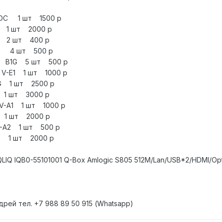
6 DC 1 шт 1500 р
8 1 шт 2000 р
6D 2 шт 400 р
4D 4 шт 500 р
4А В1G 5 шт 500 р
A V-E1 1 шт 1000 р
8G 1 шт 2500 р
8 1 шт 3000 р
 V-А1 1 шт 1000 р
8 1 шт 2000 р
 V-A2 1 шт 500 р
6S 1 шт 2000 р
IQ IQB0-55101001 Q-Box Amlogic S805 512M/Lan/USB*2/HDMI/Opt
дрей тел. +7 988 89 50 915 (Whatsapp)