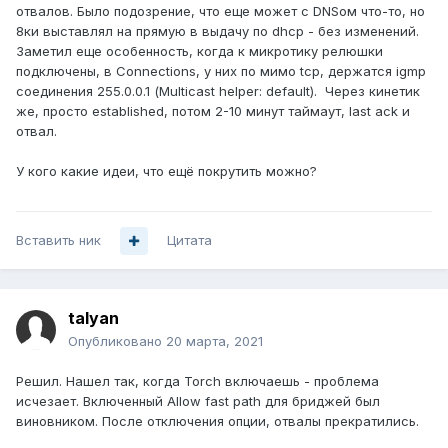
отвалов. Было подозрение, что еще может с DNSом что-то, но
8ки выставлял на прямую в выдачу по dhcp - без изменений.
Заметил еще особенность, когда к микротику релюшки
подключены, в Connections, у них по мимо tcp, держатся igmp
соединения 255.0.0.1 (Multicast helper: default). Через кинетик
же, просто established, потом 2-10 минут таймаут, last ack и
отвал.
У кого какие идеи, что ещё покрутить можно?
Вставить ник
Цитата
talyan
Опубликовано
20 марта, 2021
Решил. Нашел так, когда Torch включаешь - проблема
исчезает. Включенный Allow fast path для бриджей был
виновником. После отключения опции, отвалы прекратились.