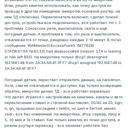
Итак, решил кинетик использовать, как точку доступа по
проводу в другом помещении (микротик основной роутер, на
нем ТД отключаю). Переключатель включил, сделал точкой
доступа, устройства все подключились, все работает. Но с 3
проблема. Соновское реле, выключатель света и ещё
погодный датчик. А проблема в том, что реле и выключатель,
отваливаются от точки, рандомно каждые 2-10 минут. В логах
сообщение: WifiMaster0/AccessPoint0: (MT7628)
STA(18:67:64:7a:82:33) had disassociated (reason: STA is leaving
or has left BSS). На микротике только dhcp1 deassigned
192.168.1.48 from 2A:3A:A8:4F:3F:F7 dhcp1 assigned 192.168.1.48 to
2A:3A:A8:4F:3F:F7
Погодный датчик, перестает отправлять данные, на narodmon.
Хотя, сам не отваливается и доступен. Как только возвращаю
обратно, микротик делаю ТД - все работает нормально.
Что делал. Игрался с настройками на кинетике, каналы и авто
переключение ставил и статикой выставлял, 20/40 на 20, bgn,
n, gn, прошивки последняя стейбл, но шил и беттой, менял
ssid - все без изменений. На микротике, dhcp сервер, лизу и
5, 30 мин и 1d ставил. Как только кинетик из точки доступа, в
режим роутера перевожу - все начинает работать без