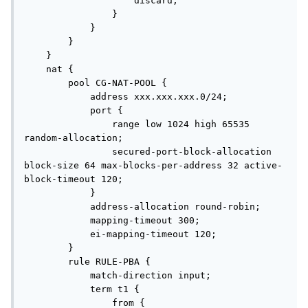
                    discard;

                }

            }

        }

    }

    nat {

        pool CG-NAT-POOL {

            address xxx.xxx.xxx.0/24;

            port {

                range low 1024 high 65535 
random-allocation;

                secured-port-block-allocation 
block-size 64 max-blocks-per-address 32 active-
block-timeout 120;

            }

            address-allocation round-robin;

            mapping-timeout 300;

            ei-mapping-timeout 120;

        }

        rule RULE-PBA {

            match-direction input;

            term t1 {

                from {
