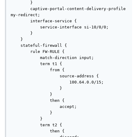
        }

        captive-portal-content-delivery-profile 
my-redirect;

        interface-service {

            service-interface si-10/0/0;

        }

    }

    stateful-firewall {

        rule FW-RULE {

            match-direction input;

            term t1 {

                from {

                    source-address {

                        100.64.0.0/15;

                    }

                }

                then {

                    accept;

                }

            }

            term t2 {

                then {
