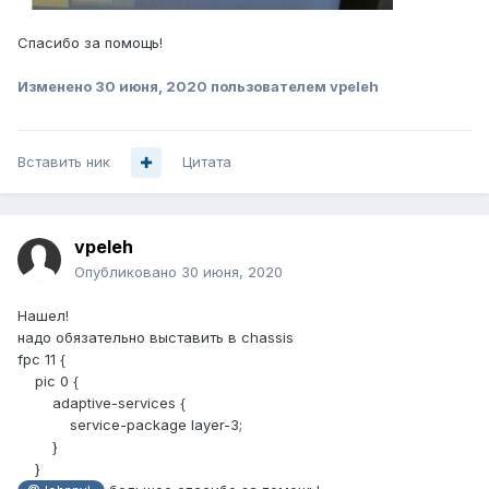
            host xxx.xxx.xxx.xxx {

                services any;

Спасибо за помощь!
                log-prefix MX960-BRAS;

                port 514;

Изменено
30 июня, 2020
пользователем vpeleh
                class {

                    nat-logs;

                }

                source-address 
Вставить ник
Цитата
xxx.xxx.xxx.xxx;

            }

        }

        max-flows 20m;

vpeleh
        nat-options {

Опубликовано
30 июня, 2020
            max-sessions-per-subscriber 
2000;

Нашел!
        }

надо обязательно выставить в chassis
        service-set-options;

fpc 11 {
        stateful-firewall-rules FW-RULE;

pic 0 {
        nat-rules RULE-PBA;

adaptive-services {
        next-hop-service {

service-package layer-3;
            inside-service-interface 
}
ams0.1;

}
            outside-service-interface 