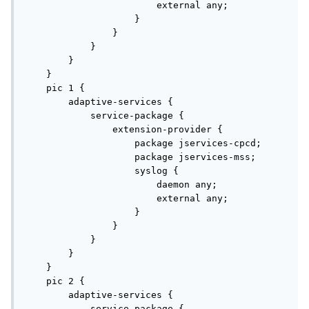
                        external any;   

        inactivity-timeout 1800;

                    }

    }

                }

    application smtp-ssl {

            }

        protocol tcp;

        }

        destination-port 465;

    }

    }

    pic 1 {

    application pop3-ssl {

        adaptive-services {

        protocol tcp;

            service-package {

        destination-port 995;

                extension-provider {

    }

                    package jservices-cpcd;

    application-set apset-gprs-alg {

                    package jservices-mss;

        application junos-ftp;

                    syslog {

        application junos-pptp;

                        daemon any;

        application junos-sip;

                        external any;

    }

                    }

    application-set apset-alg-noeim-noeif {

                }

        application junos-http;

            }

        application junos-ftp;

        }

        application junos-rtsp;

    }

        application dns-udp-10s;

    pic 2 {

        application https-1800s;

        adaptive-services {

        application icmp-30s;

            service-package {
