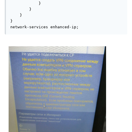
services {

            }

    captive-portal-content-delivery {

        }

        rule redirect-rule {

    }

            match-direction input;

}

            term 1 {

network-services enhanced-ip;
                then {

                    redirect 
https://xxx.xxx.xxx.xxx;

                }

            }

        }

        profile my-redirect {

            cpcd-rules redirect-rule;

        }

        inactive: traceoptions {

            file cp.log size 1m files 2 
world-readable;

            flag all;

        }

    }

    service-set SSET {

        syslog {
