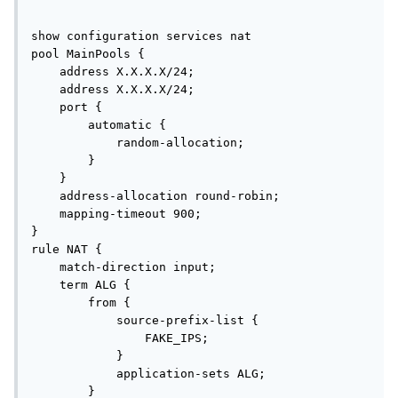
show configuration services nat    

pool MainPools {

    address X.X.X.X/24;

    address X.X.X.X/24;

    port {

        automatic {

            random-allocation;

        }

    }

    address-allocation round-robin;

    mapping-timeout 900;

}

rule NAT {

    match-direction input;

    term ALG {

        from {

            source-prefix-list {

                FAKE_IPS;

            }

            application-sets ALG;

        }
