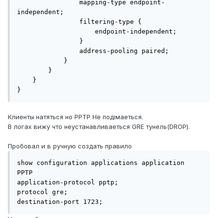
                mapping-type endpoint-
independent;

                filtering-type {

                    endpoint-independent;

                }

                address-pooling paired;

            }

        }

    }

} 
Клиенты натяться но PPTP Не подімаеться.
В логах вижу что неустанавливаеться GRE тунель(DROP).
Пробовал и в ручную создать правило
show configuration applications application 
PPTP 

application-protocol pptp;

protocol gre;

destination-port 1723;