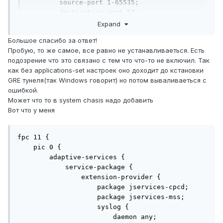
        source-port 1-65535;

        destination-port 53;

        inactivity-timeout 10;

Expand
    }

Большое спасибо за ответ!
    application https-1800s {

Пробую, то же самое, все равно не устанавливаеться. Есть
        protocol tcp;

подозрение что это связано с тем что что-то не включил. Так
        destination-port 443;

как без applications-set настроек оно доходит до кстановки
        inactivity-timeout 1800;

GRE тунеля(так Windows говорит) но потом вываливаеться с
    }

ошибкой.
    application icmp-30s {

Может что то в system chasis надо добавить
        protocol icmp;

Вот что у меня
        inactivity-timeout 30;

    }

    application traceroute-30s {

fpc 11 {

        application-protocol traceroute;

    pic 0 {

        protocol udp;

        adaptive-services {

        destination-port 33435-33450;

            service-package {

        ttl-threshold 30;

                extension-provider {

        inactivity-timeout 30;

                    package jservices-cpcd;

    }

                    package jservices-mss;

    application xmpp-1800s {

                    syslog {

        protocol tcp;

                        daemon any;

        destination-port 5222-5223;
