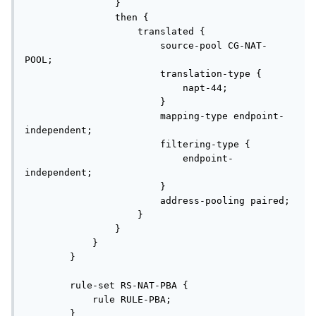
                }

                then {

                    translated {

                        source-pool CG-NAT-
POOL;

                        translation-type {

                            napt-44;

                        }

                        mapping-type endpoint-
independent;

                        filtering-type {

                            endpoint-
independent;

                        }

                        address-pooling paired;

                    }

                }

            }

        }

        rule-set RS-NAT-PBA {

            rule RULE-PBA;

        }
