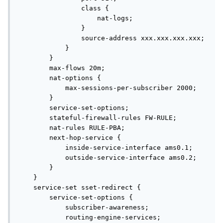
                class {

                    nat-logs;

                }

                source-address xxx.xxx.xxx.xxx;

            }

        }

        max-flows 20m;

        nat-options {

            max-sessions-per-subscriber 2000;

        }

        service-set-options;

        stateful-firewall-rules FW-RULE;

        nat-rules RULE-PBA;

        next-hop-service {

            inside-service-interface ams0.1;

            outside-service-interface ams0.2;

        }

    }

    service-set sset-redirect {

        service-set-options {

            subscriber-awareness;

            routing-engine-services;
