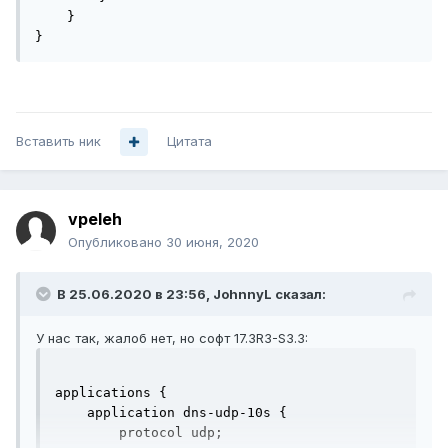
    }

}
Вставить ник
Цитата
vpeleh
Опубликовано
30 июня, 2020
В 25.06.2020 в 23:56,
JohnnyL
сказал:
У нас так, жалоб нет, но софт 17.3R3-S3.3:
applications {

    application dns-udp-10s {

        protocol udp;
