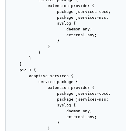
        application xmpp-1800s;

                extension-provider {

        application traceroute-30s;

                    package jservices-cpcd;

        application junos-ntp;

                    package jservices-mss;

        application junos-telnet;

                    syslog {

        application junos-rsh;

                        daemon any;

        application junos-ssh;

                        external any;

        application junos-pop3;

                    }

        application junos-smtp;

                }

        application junos-imap;

            }

        application junos-imaps;

        }

        application pop3-ssl;

    }

        application smtp-ssl;

    pic 3 {

        application junos-pptp;

        adaptive-services {

        application junos-rpc-portmap-tcp;

            service-package {

        application junos-rpc-portmap-udp;

                extension-provider {

        application junos-tftp;

                    package jservices-cpcd;

        application junos-sip;

                    package jservices-mss;

    }

                    syslog {

}
                        daemon any;

                        external any;

nat:
                    }

                }
