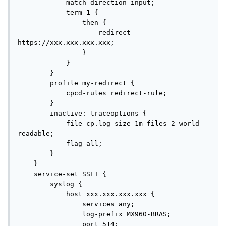
            match-direction input;

            term 1 {

                then {

                    redirect 
https://xxx.xxx.xxx.xxx;

                }

            }

        }

        profile my-redirect {

            cpcd-rules redirect-rule;

        }

        inactive: traceoptions {

            file cp.log size 1m files 2 world-
readable;

            flag all;

        }

    }

    service-set SSET {

        syslog {

            host xxx.xxx.xxx.xxx {

                services any;

                log-prefix MX960-BRAS;

                port 514;
