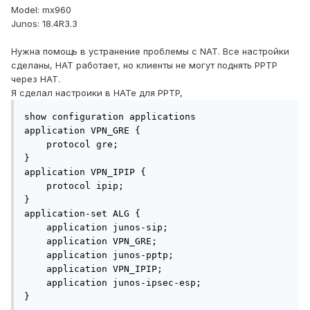
Model: mx960
Junos: 18.4R3.3
Нужна помощь в устранение проблемы с NAT. Все настройки
сделаны, НАТ работает, но клиенты не могут поднять PPTP
через НАТ.
Я сделал настроики в НАТе для PPTP,
show configuration applications 

application VPN_GRE {

    protocol gre;

}

application VPN_IPIP {

    protocol ipip;

}

application-set ALG {

    application junos-sip;

    application VPN_GRE;

    application junos-pptp;

    application VPN_IPIP;

    application junos-ipsec-esp;

}
