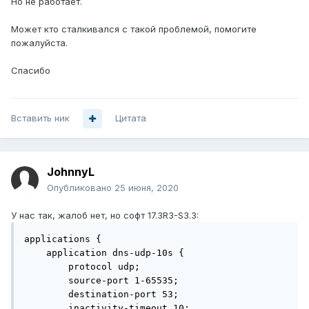
Но не работает.
Может кто сталкивался с такой проблемой, помогите
пожалуйста.
Спасибо
Вставить ник
Цитата
JohnnyL
Опубликовано
25 июня, 2020
У нас так, жалоб нет, но софт 17.3R3-S3.3:
applications {

    application dns-udp-10s {

        protocol udp;

        source-port 1-65535;

        destination-port 53;

        inactivity-timeout 10;
