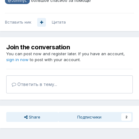
большое спасибо за помощь!
@JohnnyL
ams0.2;

        }

    }

Вставить ник
Цитата
    service-set sset-redirect {

        service-set-options {

            subscriber-awareness;

            routing-engine-services;

Join the conversation
        }

You can post now and register later. If you have an account,
        captive-portal-content-delivery-
sign in now
to post with your account.
profile my-redirect;

        interface-service {

            service-interface si-10/0/0;

        }

Ответить в тему...
    }

    stateful-firewall {

        rule FW-RULE {

            match-direction input;

            term t1 {

                from {

Share
Подписчики
2
                    source-address {

                        100.64.0.0/15;

                    }
