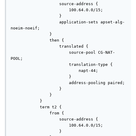
                    source-address {

                        100.64.0.0/15;

                    }

                    application-sets apset-alg-
noeim-noeif;

                }

                then {

                    translated {

                        source-pool CG-NAT-
POOL;

                        translation-type {

                            napt-44;

                        }

                        address-pooling paired;

                    }

                }

            }

            term t2 {

                from {

                    source-address {

                        100.64.0.0/15;

                    }
