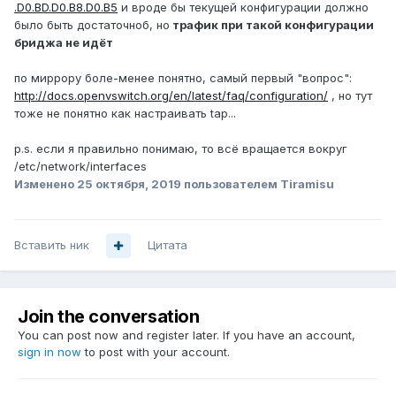
.D0.BD.D0.B8.D0.B5
и вроде бы текущей конфигурации должно
было быть достаточноб, но
трафик при такой конфигурации
бриджа не идёт
по миррору боле-менее понятно, самый первый "вопрос":
http://docs.openvswitch.org/en/latest/faq/configuration/
, но тут
тоже не понятно как настраивать tap...
p.s. если я правильно понимаю, то всё вращается вокруг
/etc/network/interfaces
Изменено
25 октября, 2019
пользователем Tiramisu
Вставить ник
Цитата
Join the conversation
You can post now and register later. If you have an account,
sign in now
to post with your account.