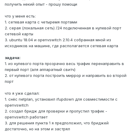
получить некий опыт - прошу помощи
что у меня есть:
1. сетевая карта с четыремя портами
2. серая (локальная сеть) /24 подключенная в нулевой порт
сетевой карты
3. ubuntu 18.04 и openvswitch 2.10.4 собранная мной из
исходников на машине, где располагается сетевая карта
задача:
1. из нулевого порта прозрачно весь трафик перенаправить в
первый порт (аля аппаратный свитч)
2. от нулевого порта построить миррор и направить во второй
порт
что я уже сделал:
1. снёс netplan, установил ifupdown для совместимости с
openvswitch
2. создал бридж для проверки и пропустил трафик -
openvswitch работает
3. для решения пункта 1 я предположил, что бриджей
достаточно, но на этом и застрял