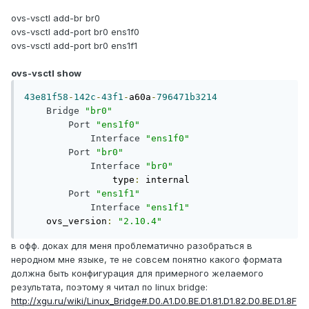
ovs-vsctl add-br br0
ovs-vsctl add-port br0 ens1f0
ovs-vsctl add-port br0 ens1f1
ovs-vsctl show
43e81f58
-
142c
-
43f1
-
a60a
-
796471b3214
Bridge
"br0"
Port
"ens1f0"
Interface
"ens1f0"
Port
"br0"
Interface
"br0"
                type
:
 internal

Port
"ens1f1"
Interface
"ens1f1"
    ovs_version
:
"2.10.4"
в офф. доках для меня проблематично разобраться в
неродном мне языке, те не совсем понятно какого формата
должна быть конфигурация для примерного желаемого
результата, поэтому я читал по linux bridge:
http://xgu.ru/wiki/Linux_Bridge#.D0.A1.D0.BE.D1.81.D1.82.D0.BE.D1.8F