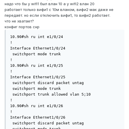
надо что бы у wifi1 был влан 10 а у wifi2 влан 20
работает только вифи1 с 10м вланом, вифи2 мак даже не
передаёт. но если отключить вифи1, то вифи2 работает.
что не хватает?
конфиг портов снр
10.90#sh ru int e1/0/24

!

Interface Ethernet1/0/24

 switchport mode trunk

!

10.90#sh ru int e1/0/25

!

Interface Ethernet1/0/25

 switchport discard packet untag

 switchport mode trunk

 switchport trunk allowed vlan 5;10

!

10.90#sh ru int e1/0/26

!

Interface Ethernet1/0/26

 switchport discard packet untag

 switchport mode trunk
