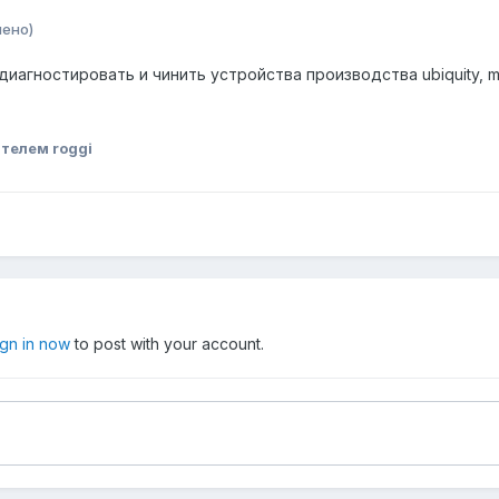
нено)
агностировать и чинить устройства производства ubiquity, mik
телем roggi
ign in now
to post with your account.