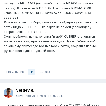
звезда на HP zl5402 (основной свитч) и HP2910 (этажные
свитчи). В сети есть IPTV VLAN. Настроено IP IGMP, IGMP
SNOOPING, IGMP QUERIER. Поток вида 239.192.0.0/24. Все
работает.
Дополнительно с оборудования провайдера нужно завести
поток вида 239.1.0.0/16. Тип порта не важен (провайдеру
безразлично что отдавать).
Суть проблемы: при влючении "в лоб" QUERIER становится
железка провайдера и каналы не идут. Нужно "объяснить"
основному свитчу где брать второй поток, сохраняя полный
функционал существующей сети.
Вставить ник
Цитата
Sergey R.
Опубликовано
26 апреля, 2019
Все потоки в одном влане находятся? т е 239.192.0.0/24 живут